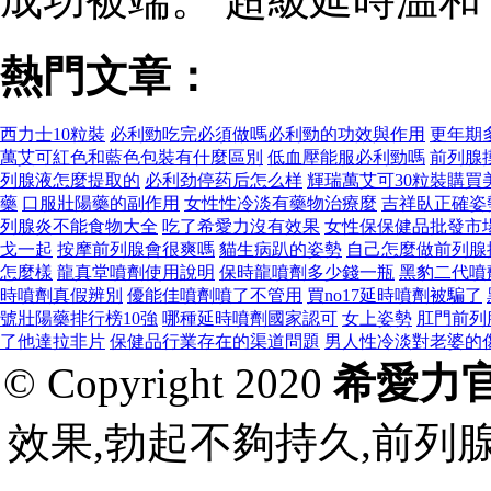
熱門文章：
西力士10粒裝
必利勁吃完必須做嗎必利勁的功效與作用
更年期
萬艾可紅色和藍色包裝有什麼區別
低血壓能服必利勁嗎
前列腺
列腺液怎麼提取的
必利劲停药后怎么样
輝瑞萬艾可30粒裝購買
藥
口服壯陽藥的副作用
女性性冷淡有藥物治療麼
吉祥臥正確姿
列腺炎不能食物大全
吃了希愛力沒有效果
女性保保健品批發市
戈一起
按摩前列腺會很爽嗎
貓生病趴的姿勢
自己怎麼做前列腺
怎麼樣
龍真堂噴劑使用說明
保時龍噴劑多少錢一瓶
黑豹二代噴
時噴劑真假辨別
優能佳噴劑噴了不管用
買no17延時噴劑被騙了
號壯陽藥排行榜10強
哪種延時噴劑國家認可
女上姿勢
肛門前列
了他達拉非片
保健品行業存在的渠道問題
男人性冷淡對老婆的
© Copyright 2020
希愛力
效果,勃起不夠持久,前列