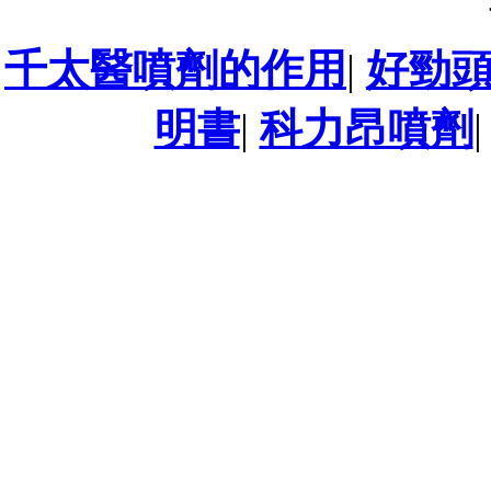
千太醫噴劑的作用
|
好勁
明書
|
科力昂噴劑