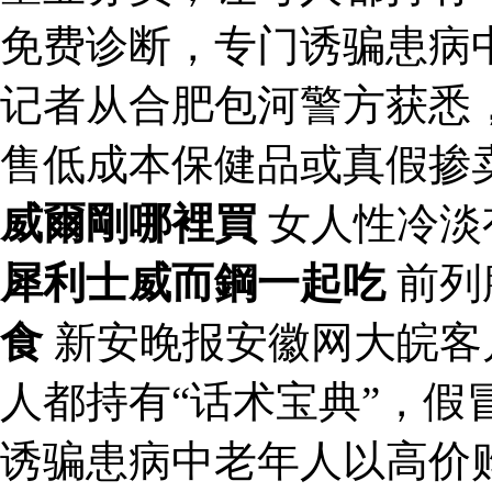
免费诊断，专门诱骗患病
记者从合肥包河警方获悉
售低成本保健品或真假掺
威爾剛哪裡買
女人性冷淡
犀利士威而鋼一起吃
前列
食
新安晚报安徽网大皖客
人都持有“话术宝典”，假
诱骗患病中老年人以高价