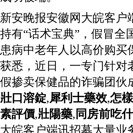
新安晚报安徽网大皖客户
持有“话术宝典”，假冒全
患病中老年人以高价购买
获悉，近日，一专门针对
假掺卖保健品的诈骗团伙
壯口溶錠
,
犀利士藥效
,
怎
素評價
,
壯陽藥
,
同房前吃
大皖客户端讯招募大量业