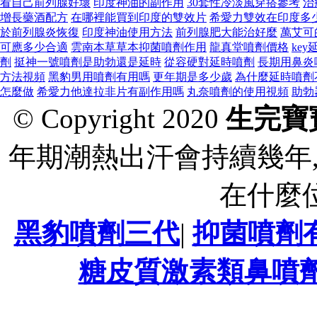
看自己前列腺好壞
印度神油的副作用
30套性冷淡風穿搭參考
治
增長藥酒配方
在哪裡能買到印度的雙效片
希愛力雙效在印度多
於前列腺炎恢復
印度神油使用方法
前列腺肥大能治好麼
萬艾可
可應多少合適
雲南本草草本抑菌噴劑作用
龍真堂噴劑價格
ke
劑
挺神一號噴劑是助勃還是延時
從容硬對延時噴劑
長期用鼻炎
方法視頻
黑豹男用噴劑有用嗎
更年期是多少歲
為什麼延時噴劑
怎麼做
希愛力他達拉非片有副作用嗎
丸奈噴劑的使用視頻
助勃
© Copyright 2020
生完寶
年期潮熱出汗會持續幾年
在什麼
黑豹噴劑三代
|
抑菌噴劑
糖皮質激素類鼻噴