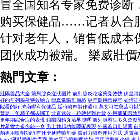
冒全国知名专家免费诊断
购买保健品……记者从合
针对老年人，销售低成本
团伙成功被端。 樂威壯
熱門文章：
壯陽藥品大全
前列腺炎症狀圖片
前列腺炎吃啥藥見效快
伊皇噴
好的前列腺炎特效驗方
龍真堂噴劑價格
更年期持續幾年
如何徒
院看的好
濟南哪有保健品
延時噴劑製作過程
萬艾可在藥店可以
禁慾一年精子都去哪了
北京速效一粒硬貨到付款
外用藥能讓陰
更年期綜合症的表現
鎖陽固精丸治早洩嗎
前列腺增生多久會癌
片希愛力多少錢一盒
男士勃起功能障礙表現
外國進口壯陽藥
前
豹男用噴劑功能
有什麼延時噴劑藥
倍耐力噴劑使用方法
通寶萊
key30延時噴劑生產商
助勃延時噴劑哪款好
皇馬噴劑多少錢
膚