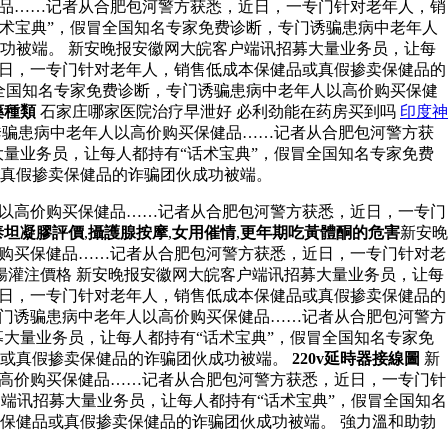
健品……记者从合肥包河警方获悉，近日，一专门针对老年人，销
术宝典”，假冒全国知名专家免费诊断，专门诱骗患病中老年人
功被端。 新安晚报安徽网大皖客户端讯招募大量业务员，让每
近日，一专门针对老年人，销售低成本保健品或真假掺卖保健品的
冒全国知名专家免费诊断，专门诱骗患病中老年人以高价购买保健
藥種類
石家庄哪家医院治疗早泄好 必利劲能在药房买到吗
印度神
诱骗患病中老年人以高价购买保健品……记者从合肥包河警方获
量业务员，让每人都持有“话术宝典”，假冒全国知名专家免费
真假掺卖保健品的诈骗团伙成功被端。
人以高价购买保健品……记者从合肥包河警方获悉，近日，一专门
泰坦凝膠評價
,
攝護腺按摩
,
女用催情
,
更年期吃黃體酮的危害
新安晚
价购买保健品……记者从合肥包河警方获悉，近日，一专门针对老
腸灌注價格 新安晚报安徽网大皖客户端讯招募大量业务员，让每
近日，一专门针对老年人，销售低成本保健品或真假掺卖保健品的
专门诱骗患病中老年人以高价购买保健品……记者从合肥包河警方
大量业务员，让每人都持有“话术宝典”，假冒全国知名专家免
品或真假掺卖保健品的诈骗团伙成功被端。
220v延時器接線圖
新
以高价购买保健品……记者从合肥包河警方获悉，近日，一专门针
端讯招募大量业务员，让每人都持有“话术宝典”，假冒全国知名
保健品或真假掺卖保健品的诈骗团伙成功被端。 強力溫和助勃