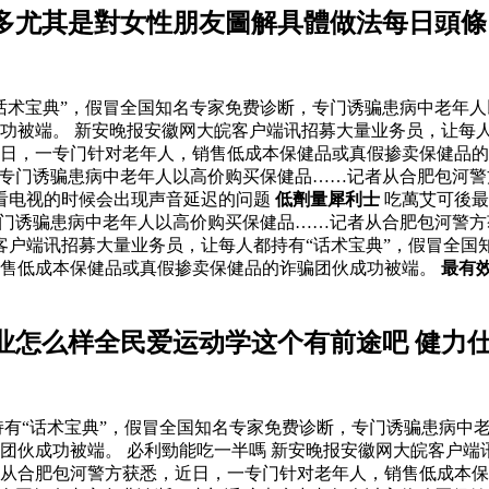
多尤其是對女性朋友圖解具體做法每日頭條
话术宝典”，假冒全国知名专家免费诊断，专门诱骗患病中老年
功被端。 新安晚报安徽网大皖客户端讯招募大量业务员，让每人
日，一专门针对老年人，销售低成本保健品或真假掺卖保健品的
，专门诱骗患病中老年人以高价购买保健品……记者从合肥包河
看电视的时候会出现声音延迟的问题
低劑量犀利士
吃萬艾可後
专门诱骗患病中老年人以高价购买保健品……记者从合肥包河警
客户端讯招募大量业务员，让每人都持有“话术宝典”，假冒全国
销售低成本保健品或真假掺卖保健品的诈骗团伙成功被端。
最有
业怎么样全民爱运动学这个有前途吧 健力
有“话术宝典”，假冒全国知名专家免费诊断，专门诱骗患病中
团伙成功被端。 必利勁能吃一半嗎 新安晚报安徽网大皖客户端
从合肥包河警方获悉，近日，一专门针对老年人，销售低成本保