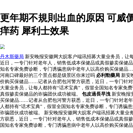
更年期不規則出血的原因 可威
痒药 犀利士效果
丹木斯藥局
新安晚报安徽网大皖客户端讯招募大量业务员，让每
近日，一专门针对老年人，销售低成本保健品或真假掺卖保健品
知名专家免费诊断，专门诱骗患病中老年人以高价购买保健品…
河南口碑最好的三个景点都是级景区你来过吗
必利勁藥局
新安
价购买保健品……记者从合肥包河警方获悉，近日，一专门针对
大量业务员，让每人都持有“话术宝典”，假冒全国知名专家免
真假掺卖保健品的诈骗团伙成功被端。
包皮過長早洩
新安晚报
买保健品……记者从合肥包河警方获悉，近日，一专门针对老
人都持有“话术宝典”，假冒全国知名专家免费诊断，专门诱骗
诈骗团伙成功被端。 新安晚报安徽网大皖客户端讯招募大量业
方获悉，近日，一专门针对老年人，销售低成本保健品或真假掺
国知名专家免费诊断，专门诱骗患病中老年人以高价购买保健品