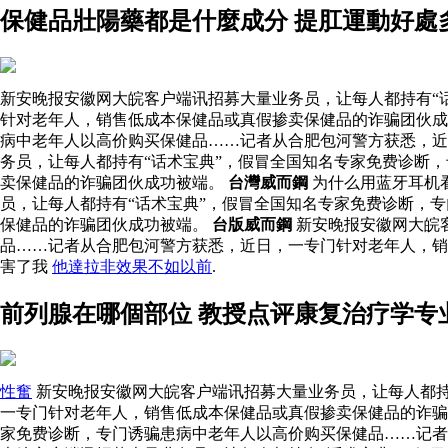
保健品壯陽藥都是什麼成分 提肛運動好處
新安晚报安徽网大皖客户端讯招募大量业务员，让每人都持有“
针对老年人，销售低成本保健品或真假掺卖保健品的诈骗团伙成
病中老年人以高价购买保健品……记者从合肥包河警方获悉，近
务员，让每人都持有“话术宝典”，假冒全国知名专家免费诊断
卖保健品的诈骗团伙成功被端。
台灣威而鋼
为什么用蓝牙耳机
员，让每人都持有“话术宝典”，假冒全国知名专家免费诊断，
保健品的诈骗团伙成功被端。
台版威而鋼
新安晚报安徽网大皖
品……记者从合肥包河警方获悉，近日，一专门针对老年人，
害了我
他達拉非效果不如以前
.
前列腺在哪個部位 教授点评康复治疗学专
性奮
新安晚报安徽网大皖客户端讯招募大量业务员，让每人都持
一专门针对老年人，销售低成本保健品或真假掺卖保健品的诈骗
家免费诊断，专门诱骗患病中老年人以高价购买保健品……记者