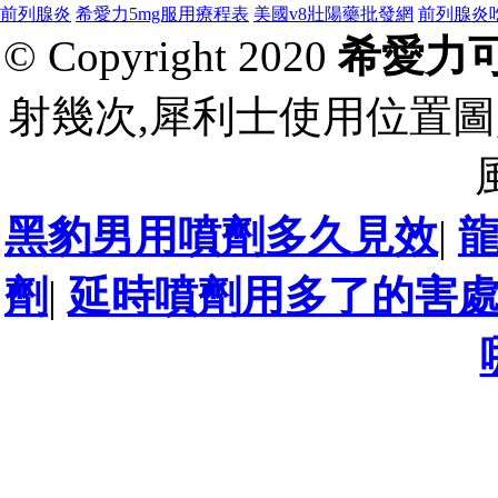
前列腺炎
希愛力5mg服用療程表
美國v8壯陽藥批發網
前列腺炎
© Copyright 2020
希愛力
射幾次,犀利士使用位置圖
黑豹男用噴劑多久見效
|
劑
|
延時噴劑用多了的害