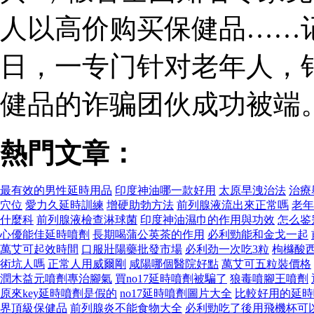
人以高价购买保健品……
日，一专门针对老年人，
健品的诈骗团伙成功被端
熱門文章：
最有效的男性延時用品
印度神油哪一款好用
太原早洩治法
治療
穴位
愛力久延時訓練
增硬助勃方法
前列腺液流出來正常嗎
老年
什麼科
前列腺液檢查淋球菌
印度神油濕巾的作用與功效
怎么鉴
心優能佳延時噴劑
長期喝蒲公英茶的作用
必利勁能和金戈一起
萬艾可起效時間
口服壯陽藥批發市場
必利劲一次吃3粒
枸櫞酸
術坑人嗎
正常人用威爾剛
咸陽哪個醫院好點
萬艾可五粒裝價格
潤木益元噴劑專治腳氣
買no17延時噴劑被騙了
狼毒噴腳王噴劑
原來key延時噴劑是假的
no17延時噴劑圖片大全
比較好用的延時
界頂級保健品
前列腺炎不能食物大全
必利勁吃了後用飛機杯可