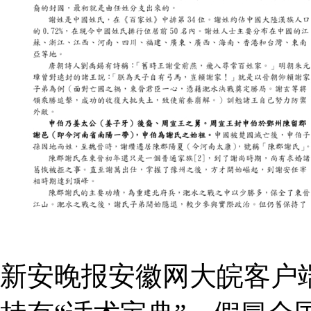
新安晚报安徽网大皖客户