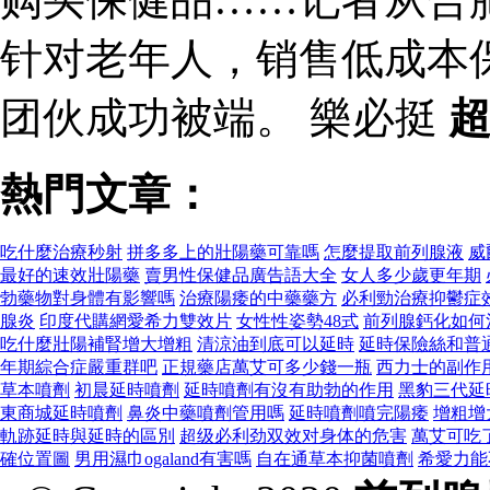
针对老年人，销售低成本
团伙成功被端。 樂必挺
熱門文章：
吃什麼治療秒射
拼多多上的壯陽藥可靠嗎
怎麼提取前列腺液
威
最好的速效壯陽藥
賣男性保健品廣告語大全
女人多少歲更年期
勃藥物對身體有影響嗎
治療陽痿的中藥藥方
必利勁治療抑鬱症
腺炎
印度代購網愛希力雙效片
女性性姿勢48式
前列腺鈣化如何
吃什麼壯陽補腎增大增粗
清涼油到底可以延時
延時保險絲和普
年期綜合症嚴重群吧
正規藥店萬艾可多少錢一瓶
西力士的副作
草本噴劑
初晨延時噴劑
延時噴劑有沒有助勃的作用
黑豹三代延
東商城延時噴劑
鼻炎中藥噴劑管用嗎
延時噴劑噴完陽痿
增粗增
軌跡延時與延時的區別
超级必利劲双效对身体的危害
萬艾可吃
確位置圖
男用濕巾ogaland有害嗎
自在通草本抑菌噴劑
希愛力能