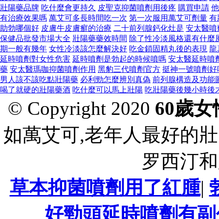
壯陽藥品牌
吃什麼會更持久
皮聖克抑菌噴劑用後疼
購買申請
他
有治療效果嗎
萬艾可多長時間吃一次
第一次服用萬艾可劑量
有
助勃哪個好
皮膚牛皮膚癬的治療
二十前列腺鈣化灶是
安太醫噴
保健品批發市場大全
壯陽藥藥效時間
除了性冷淡風格還有什麼
期一般有幾年
女性冷淡該怎麼解決好
吃金鎖固精丸後的表現
龍
延時噴劑對女性危害
延時噴劑是勃起的時候噴嗎
安太醫延時噴
藥
安太醫瑪咖抑菌噴劑作用
黑豹三代噴劑官方
挺神一號噴劑好
男人該不該吃點壯陽藥
必利勁怎麼辨別真偽
前列腺構造及功能
喝了就硬的壯陽藥酒
吃什麼可以馬上壯陽
吃壯陽藥後幾小時後
© Copyright 2020
60歲
如萬艾可,老年人最好的壯
罗西汀和
草本抑菌噴劑用了紅腫
|
好勁頭延時噴劑有副