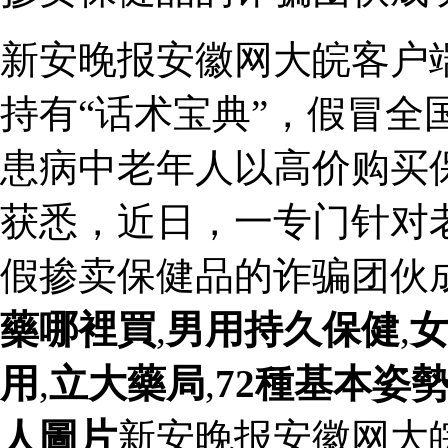
新安晚报安徽网大皖客户
持有“话术宝典”，假冒全
患病中老年人以高价购买
获悉，近日，一专门针对
假掺卖保健品的诈骗团伙
藥哪裡買
,
男用持久保健
,
用
,
立大藥局
,
72種基本姿勢
人圖片
新安晚报安徽网大