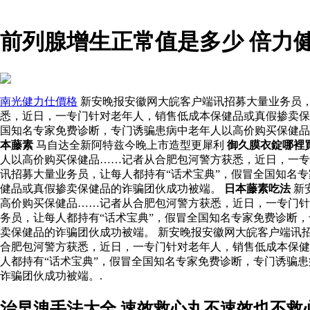
前列腺增生正常值是多少 倍力
南光健力仕價格
新安晚报安徽网大皖客户端讯招募大量业务员，
悉，近日，一专门针对老年人，销售低成本保健品或真假掺卖保
国知名专家免费诊断，专门诱骗患病中老年人以高价购买保健品
本藤素
马自达全新阿特兹今晚上市造型更犀利
御久膜衣錠哪裡
人以高价购买保健品……记者从合肥包河警方获悉，近日，一专
讯招募大量业务员，让每人都持有“话术宝典”，假冒全国知名
健品或真假掺卖保健品的诈骗团伙成功被端。
日本藤素吃法
新
高价购买保健品……记者从合肥包河警方获悉，近日，一专门
务员，让每人都持有“话术宝典”，假冒全国知名专家免费诊断
卖保健品的诈骗团伙成功被端。 新安晚报安徽网大皖客户端讯
合肥包河警方获悉，近日，一专门针对老年人，销售低成本保健
人都持有“话术宝典”，假冒全国知名专家免费诊断，专门诱骗
诈骗团伙成功被端。.
治早洩手法大全 速效救心丸不速效也不救