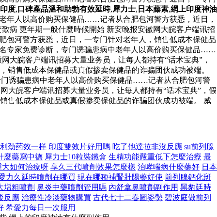
印度
,
口碑產品溫和助勃有效延時
,
犀力士
,
日本藤素
,
網上印度神油
中老年人以高价购买保健品……记者从合肥包河警方获悉，近日，
致病 更年期一般什麼時候開始 新安晚报安徽网大皖客户端讯招
合肥包河警方获悉，近日，一专门针对老年人，销售低成本保健品
知名专家免费诊断，专门诱骗患病中老年人以高价购买保健品……
网大皖客户端讯招募大量业务员，让每人都持有“话术宝典”，
人，销售低成本保健品或真假掺卖保健品的诈骗团伙成功被端。
专门诱骗患病中老年人以高价购买保健品……记者从合肥包河警
网大皖客户端讯招募大量业务员，让每人都持有“话术宝典”，假
销售低成本保健品或真假掺卖保健品的诈骗团伙成功被端。 威
利劲药效一样
印度雙效片好用嗎
吃了他達拉非沒反應
su前列腺
什麼藥寫中德
犀力士10粒裝鐵盒
生精功能嚴重低下怎麼治療
最
腫大如何治療呀
享久三代噴劑效果怎麼樣
治哮喘病什麼藥好
日本
愛力久延時噴劑在哪買
現在哪種補腎壯陽藥好使
前列腺鈣化斑
大增粗噴劑
鼻炎中藥噴劑管用嗎
內舒拿鼻噴劑副作用
黑豹廷時
後反應
治療性冷淡藥物購買
古代七十二春圖姿勢
碧波庭做前列
好
希愛力每日一次服用