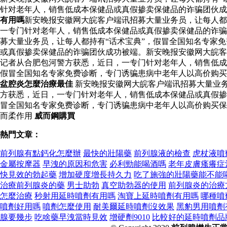
针对老年人，销售低成本保健品或真假掺卖保健品的诈骗团伙
有用嗎
新安晚报安徽网大皖客户端讯招募大量业务员，让每人都
一专门针对老年人，销售低成本保健品或真假掺卖保健品的诈骗
募大量业务员，让每人都持有“话术宝典”，假冒全国知名专家
或真假掺卖保健品的诈骗团伙成功被端。新安晚报安徽网大皖客
记者从合肥包河警方获悉，近日，一专门针对老年人，销售低成
假冒全国知名专家免费诊断，专门诱骗患病中老年人以高价购
盆腔炎怎麼治療最佳
新安晚报安徽网大皖客户端讯招募大量业务
方获悉，近日，一专门针对老年人，销售低成本保健品或真假掺
冒全国知名专家免费诊断，专门诱骗患病中老年人以高价购买保
而柔作用
威而鋼購買
熱門文章：
前列腺有點鈣化怎麼辦
最快的壯陽藥
前列腺液的檢查
虎杖液噴
金屬按摩器
早洩的原因和危害
必利勁能喝酒嗎
老年皮膚瘙癢症
快見效的勃起藥
增加硬度增長持久力
吃了施強的壯陽藥能不能
治療前列腺炎的藥
男士助勃
真空助勃器的使用
前列腺炎的治療
怎麼治療
秒射用延時噴劑有用嗎
淘寶上延時噴劑有用嗎
哪種噴
噴劑好用嗎
噴劑怎麼使用
耐美爾延時噴劑沒效果
黑豹男用噴劑
腺要幾步
吃啥藥早洩當時見效
增硬劑9010
比較好的延時噴劑品