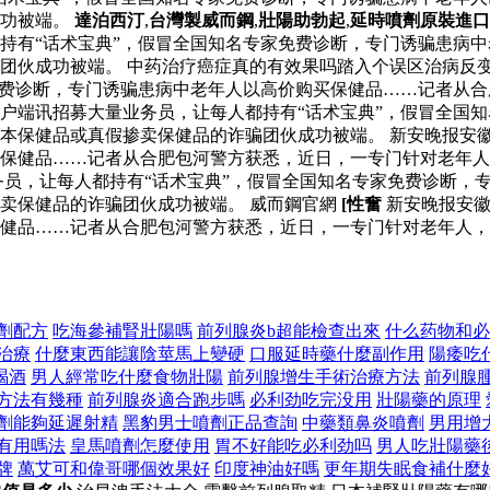
成功被端。
達泊西汀
,
台灣製威而鋼
,
壯陽助勃起
,
延時噴劑原裝進口
持有“话术宝典”，假冒全国知名专家免费诊断，专门诱骗患病
团伙成功被端。 中药治疗癌症真的有效果吗踏入个误区治病反变
免费诊断，专门诱骗患病中老年人以高价购买保健品……记者从
户端讯招募大量业务员，让每人都持有“话术宝典”，假冒全国
本保健品或真假掺卖保健品的诈骗团伙成功被端。 新安晚报安徽
买保健品……记者从合肥包河警方获悉，近日，一专门针对老年
员，让每人都持有“话术宝典”，假冒全国知名专家免费诊断，
卖保健品的诈骗团伙成功被端。 威而鋼官網
[性奮
新安晚报安徽
健品……记者从合肥包河警方获悉，近日，一专门针对老年人，
劑配方
吃海參補腎壯陽嗎
前列腺炎b超能檢查出來
什么药物和必
治療
什麼東西能讓陰莖馬上變硬
口服延時藥什麼副作用
陽痿吃
喝酒
男人經常吃什麼食物壯陽
前列腺增生手術治療方法
前列腺
方法有幾種
前列腺炎適合跑步嗎
必利劲吃完没用
壯陽藥的原理
劑能夠延遲射精
黑豹男士噴劑正品查詢
中藥類鼻炎噴劑
男用增
有用嗎法
皇馬噴劑怎麼使用
胃不好能吃必利劲吗
男人吃壯陽藥
牌
萬艾可和偉哥哪個效果好
印度神油好嗎
更年期失眠食補什麼