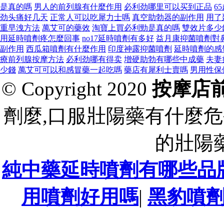
是真的嗎
男人的前列腺有什麼作用
必利劲哪里可以买到正品
6
劲头痛好几天
正常人可以吃犀力士嗎
真空助勃器的副作用
用了
重早洩方法
萬艾可的藥效
淘寶上買必利勁是真的嗎
雙效片多少
用延時噴劑疼怎麼回事
no17延時噴劑有多好
益月康抑菌噴劑對
副作用
西瓜箱噴劑有什麼作用
印度神露抑菌噴劑
延時噴劑的感
療前列腺按摩方法
必利劲哪有得卖
增硬助勃有哪些中成藥
夫妻
少錢
萬艾可可以和感冒藥一起吃嗎
藥店有犀利士賣嗎
男用性保
© Copyright 2020
按摩店
劑麼,口服壯陽藥有什麼危
的壯陽
純中藥延時噴劑有哪些品
用噴劑好用嗎
|
黑豹噴