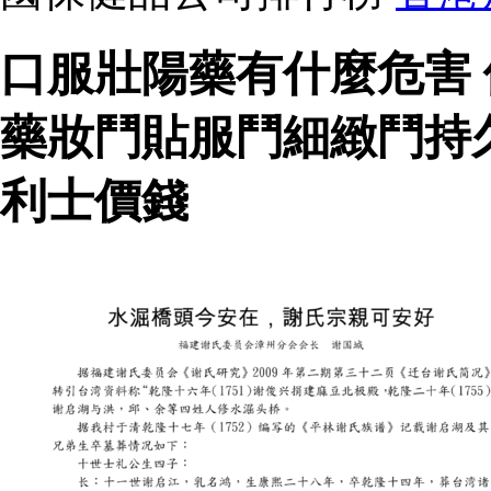
口服壯陽藥有什麼危害
藥妝鬥貼服鬥細緻鬥持
利士價錢