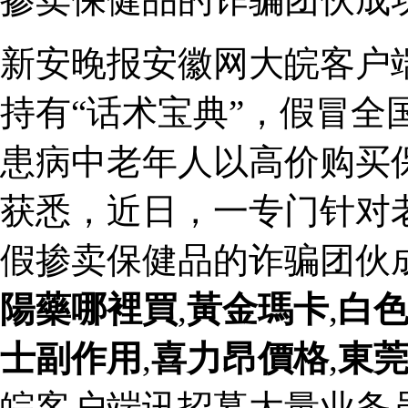
新安晚报安徽网大皖客户
持有“话术宝典”，假冒全
患病中老年人以高价购买
获悉，近日，一专门针对
假掺卖保健品的诈骗团伙
陽藥哪裡買
,
黃金瑪卡
,
白
士副作用
,
喜力昂價格
,
東莞
皖客户端讯招募大量业务员