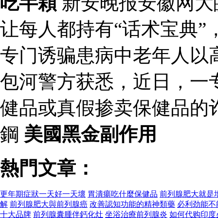
吃半顆
新安晚报安徽网大
让每人都持有“话术宝典”
专门诱骗患病中老年人以
包河警方获悉，近日，一
健品或真假掺卖保健品的
鋼
美國黑金副作用
熱門文章：
更年期症狀一天好一天壞
胃潰瘍吃什麼保健品
前列腺肥大就是
解
前列腺肥大與前列腺癌
改善認知功能的精神類藥
必利劲能不
十大品牌
前列腺囊腫伴鈣化灶
坐浴治療前列腺炎
如何代购印度