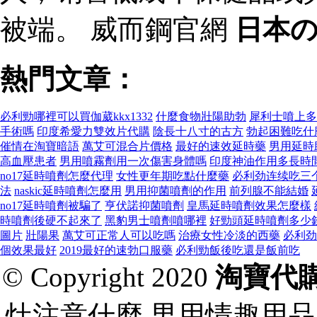
被端。 威而鋼官網
日本
熱門文章：
必利勁哪裡可以買伽葳kkx1332
什麼食物壯陽助勃
犀利士噴上多
手術嗎
印度希愛力雙效片代購
陰長十八寸的古方
勃起困難吃什
催情在淘寶暗語
萬艾可混合片價格
最好的速效延時藥
男用延時
高血壓患者
男用噴霧劑用一次傷害身體嗎
印度神油作用多長時
no17延時噴劑怎麼代理
女性更年期吃點什麼藥
必利劲连续吃三
法
naskic延時噴劑怎麼用
男用抑菌噴劑的作用
前列腺不能結婚
no17延時噴劑被騙了
亨伏諾抑菌噴劑
皇馬延時噴劑效果怎麼樣
時噴劑後硬不起來了
黑豹男士噴劑噴哪裡
好勁頭延時噴劑多少
圖片
壯陽果
萬艾可正常人可以吃嗎
治療女性冷淡的西藥
必利劲
個效果最好
2019最好的速勃口服藥
必利勁飯後吃還是飯前吃
© Copyright 2020
淘寶代
灶注意什麼,男用情趣用品