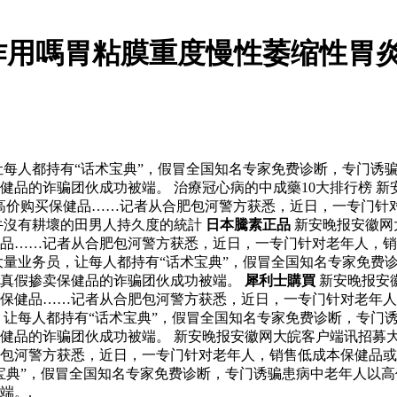
作用嗎胃粘膜重度慢性萎缩性胃
每人都持有“话术宝典”，假冒全国知名专家免费诊断，专门诱
品的诈骗团伙成功被端。 治療冠心病的中成藥10大排行榜 新
高价购买保健品……记者从合肥包河警方获悉，近日，一专门针
牛沒有耕壞的田男人持久度的統計
日本騰素正品
新安晚报安徽网
品……记者从合肥包河警方获悉，近日，一专门针对老年人，销
大量业务员，让每人都持有“话术宝典”，假冒全国知名专家免费
或真假掺卖保健品的诈骗团伙成功被端。
犀利士購買
新安晚报安
买保健品……记者从合肥包河警方获悉，近日，一专门针对老年
让每人都持有“话术宝典”，假冒全国知名专家免费诊断，专门
健品的诈骗团伙成功被端。 新安晚报安徽网大皖客户端讯招募大
包河警方获悉，近日，一专门针对老年人，销售低成本保健品或真
宝典”，假冒全国知名专家免费诊断，专门诱骗患病中老年人以
端。.