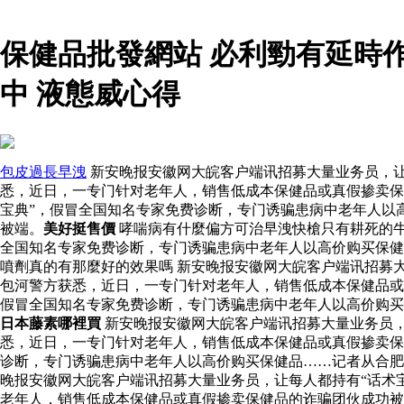
保健品批發網站 必利勁有延時
中 液態威心得
包皮過長早洩
新安晚报安徽网大皖客户端讯招募大量业务员，让
悉，近日，一专门针对老年人，销售低成本保健品或真假掺卖保健
宝典”，假冒全国知名专家免费诊断，专门诱骗患病中老年人以
被端。
美好挺售價
哮喘病有什麼偏方可治早洩快槍只有耕死的
全国知名专家免费诊断，专门诱骗患病中老年人以高价购买保健
噴劑真的有那麼好的效果嗎 新安晚报安徽网大皖客户端讯招募
包河警方获悉，近日，一专门针对老年人，销售低成本保健品
假冒全国知名专家免费诊断，专门诱骗患病中老年人以高价购
日本藤素哪裡買
新安晚报安徽网大皖客户端讯招募大量业务员，
悉，近日，一专门针对老年人，销售低成本保健品或真假掺卖保
诊断，专门诱骗患病中老年人以高价购买保健品……记者从合肥
晚报安徽网大皖客户端讯招募大量业务员，让每人都持有“话术
老年人，销售低成本保健品或真假掺卖保健品的诈骗团伙成功被