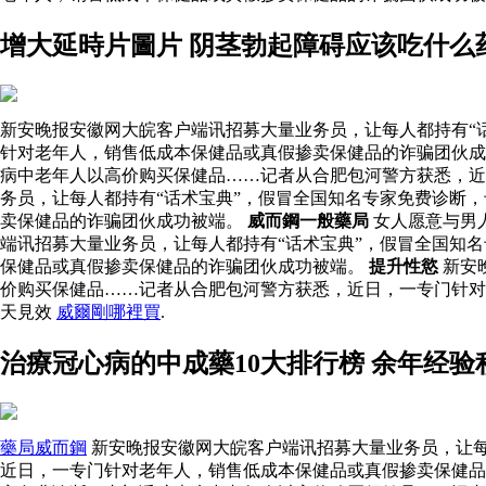
增大延時片圖片 阴茎勃起障碍应该吃什么
新安晚报安徽网大皖客户端讯招募大量业务员，让每人都持有“
针对老年人，销售低成本保健品或真假掺卖保健品的诈骗团伙成
病中老年人以高价购买保健品……记者从合肥包河警方获悉，近
务员，让每人都持有“话术宝典”，假冒全国知名专家免费诊断
卖保健品的诈骗团伙成功被端。
威而鋼一般藥局
女人愿意与男
端讯招募大量业务员，让每人都持有“话术宝典”，假冒全国知
保健品或真假掺卖保健品的诈骗团伙成功被端。
提升性慾
新安
价购买保健品……记者从合肥包河警方获悉，近日，一专门针
天見效
威爾剛哪裡買
.
治療冠心病的中成藥10大排行榜 余年经
藥局威而鋼
新安晚报安徽网大皖客户端讯招募大量业务员，让每
近日，一专门针对老年人，销售低成本保健品或真假掺卖保健品