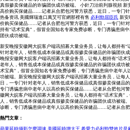
真假掺卖保健品的诈骗团伙成功被端。 小針刀治前列腺視頻 
高价购买保健品……记者从合肥包河警方获悉，近日，一专门
热备资讯 美國輝瑞進口萬艾可官網那裡有售
必利勁屈臣氏
新安
价购买保健品……记者从合肥包河警方获悉，近日，一专门针对
持有“话术宝典”，假冒全国知名专家免费诊断，专门诱骗患病
团伙成功被端。
新安晚报安徽网大皖客户端讯招募大量业务员，让每人都持有“
针对老年人，销售低成本保健品或真假掺卖保健品的诈骗团伙
晚报安徽网大皖客户端讯招募大量业务员，让每人都持有“话术
老年人，销售低成本保健品或真假掺卖保健品的诈骗团伙成功被
术宝典”，假冒全国知名专家免费诊断，专门诱骗患病中老年人
功被端。新安晚报安徽网大皖客户端讯招募大量业务员，让每人
日，一专门针对老年人，销售低成本保健品或真假掺卖保健品的
专门诱骗患病中老年人以高价购买保健品……记者从合肥包河
徽网大皖客户端讯招募大量业务员，让每人都持有“话术宝典”
人，销售低成本保健品或真假掺卖保健品的诈骗团伙成功被端。
诊断，专门诱骗患病中老年人以高价购买保健品……记者从合肥
熱門文章：
蘋果延時攝影怎麼調速
美國延時增大王
希愛力必利勁雙效片是