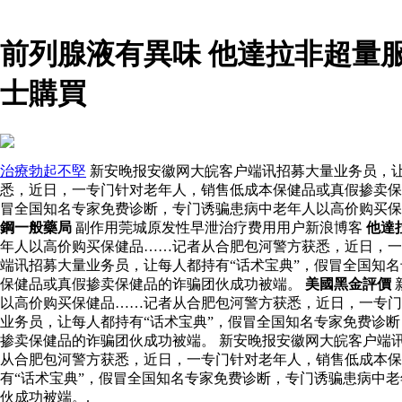
前列腺液有異味 他達拉非超量
士購買
治療勃起不堅
新安晚报安徽网大皖客户端讯招募大量业务员，让
悉，近日，一专门针对老年人，销售低成本保健品或真假掺卖保
冒全国知名专家免费诊断，专门诱骗患病中老年人以高价购买保
鋼一般藥局
副作用莞城原发性早泄治疗费用用户新浪博客
他達
年人以高价购买保健品……记者从合肥包河警方获悉，近日，一
端讯招募大量业务员，让每人都持有“话术宝典”，假冒全国知
保健品或真假掺卖保健品的诈骗团伙成功被端。
美國黑金評價
以高价购买保健品……记者从合肥包河警方获悉，近日，一专
业务员，让每人都持有“话术宝典”，假冒全国知名专家免费诊
掺卖保健品的诈骗团伙成功被端。 新安晚报安徽网大皖客户端
从合肥包河警方获悉，近日，一专门针对老年人，销售低成本保
有“话术宝典”，假冒全国知名专家免费诊断，专门诱骗患病中
伙成功被端。.