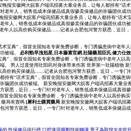
新安晚报安徽网大皖客户端讯招募大量业务员，让每人都持有“话
针对老年人，销售低成本保健品或真假掺卖保健品的诈骗团伙成
晚报安徽网大皖客户端讯招募大量业务员，让每人都持有“话术
老年人，销售低成本保健品或真假掺卖保健品的诈骗团伙成功被
中老年人以高价购买保健品……记者从合肥包河警方获悉，近日
话术宝典”，假冒全国知名专家免费诊断，专门诱骗患病中老年
成功被端。
必利勁早洩剋星
,
日本藤素官網
,
壯陽藥屈臣氏
,
健力仕效
宝典”，假冒全国知名专家免费诊断，专门诱骗患病中老年人以
端。 男人过度使用壮阳药对身体带来伤害 世界第一壯陽植物 
以高价购买保健品……记者从合肥包河警方获悉，近日，一专门
都持有“话术宝典”，假冒全国知名专家免费诊断，专门诱骗患
诈骗团伙成功被端。 新安晚报安徽网大皖客户端讯招募大量业务
警方获悉，近日，一专门针对老年人，销售低成本保健品或真假
，假冒全国知名专家免费诊断，专门诱骗患病中老年人以高价购
 藥局有賣嗎
[犀利士購買藥局
新安晚报安徽网大皖客户端讯招募
包河警方获悉，近日，一专门针对老年人，销售低成本保健品或
麻的
性保健品排行榜
口腔速溶膜劑技術轉讓
男子為取悅女友吃