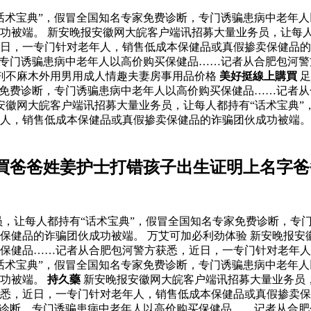
话术宝典”，假冒全国知名专家免费诊断，专门诱骗患病中老年
功被端。 新安晚报安徽网大皖客户端讯招募大量业务员，让每人
日，一专门针对老年人，销售低成本保健品或真假掺卖保健品的
，专门诱骗患病中老年人以高价购买保健品……记者从合肥包河
剂不麻木外用男用成人情趣夫妻房事用品价格
美好挺線上購買
足
家免费诊断，专门诱骗患病中老年人以高价购买保健品……记者
安徽网大皖客户端讯招募大量业务员，让每人都持有“话术宝典”
年人，销售低成本保健品或真假掺卖保健品的诈骗团伙成功被端
買爸爸姓姜护士打错孩子出生证明上名字爸
，让每人都持有“话术宝典”，假冒全国知名专家免费诊断，专
保健品的诈骗团伙成功被端。 万艾可加必利劲体验 新安晚报安
买保健品……记者从合肥包河警方获悉，近日，一专门针对老年
话术宝典”，假冒全国知名专家免费诊断，专门诱骗患病中老年
成功被端。
持久藥
新安晚报安徽网大皖客户端讯招募大量业务员，
悉，近日，一专门针对老年人，销售低成本保健品或真假掺卖保
费诊断，专门诱骗患病中老年人以高价购买保健品……记者从合