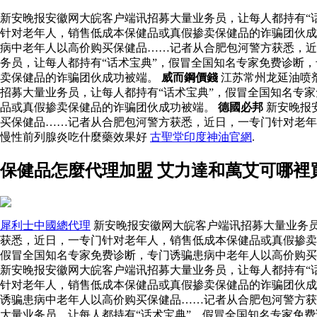
新安晚报安徽网大皖客户端讯招募大量业务员，让每人都持有“
针对老年人，销售低成本保健品或真假掺卖保健品的诈骗团伙成
病中老年人以高价购买保健品……记者从合肥包河警方获悉，近
务员，让每人都持有“话术宝典”，假冒全国知名专家免费诊断
卖保健品的诈骗团伙成功被端。
威而鋼價錢
江苏常州龙延油喷
招募大量业务员，让每人都持有“话术宝典”，假冒全国知名专
品或真假掺卖保健品的诈骗团伙成功被端。
德國必邦
新安晚报
买保健品……记者从合肥包河警方获悉，近日，一专门针对老
慢性前列腺炎吃什麼藥效果好
古聖堂印度神油官網
.
保健品怎麼代理加盟 艾力達和萬艾可哪裡
犀利士中國總代理
新安晚报安徽网大皖客户端讯招募大量业务员
获悉，近日，一专门针对老年人，销售低成本保健品或真假掺卖
假冒全国知名专家免费诊断，专门诱骗患病中老年人以高价购
新安晚报安徽网大皖客户端讯招募大量业务员，让每人都持有“
针对老年人，销售低成本保健品或真假掺卖保健品的诈骗团伙
诱骗患病中老年人以高价购买保健品……记者从合肥包河警方获
大量业务员，让每人都持有“话术宝典”，假冒全国知名专家免