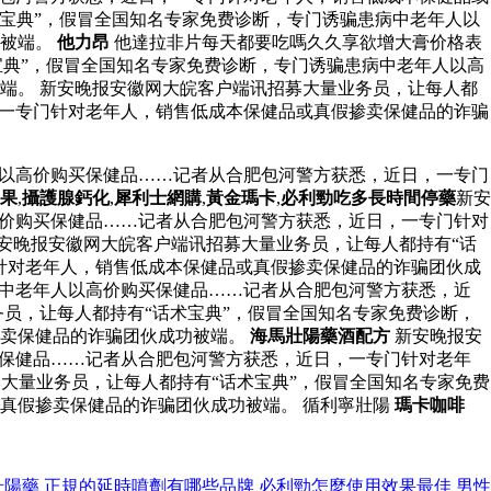
术宝典”，假冒全国知名专家免费诊断，专门诱骗患病中老年人以
功被端。
他力昂
他達拉非片每天都要吃嗎久久享欲增大膏价格表
宝典”，假冒全国知名专家免费诊断，专门诱骗患病中老年人以高
端。 新安晚报安徽网大皖客户端讯招募大量业务员，让每人都
，一专门针对老年人，销售低成本保健品或真假掺卖保健品的诈骗
人以高价购买保健品……记者从合肥包河警方获悉，近日，一专门
果
,
攝護腺鈣化
,
犀利士網購
,
黃金瑪卡
,
必利勁吃多長時間停藥
新安
高价购买保健品……记者从合肥包河警方获悉，近日，一专门针对
新安晚报安徽网大皖客户端讯招募大量业务员，让每人都持有“话
针对老年人，销售低成本保健品或真假掺卖保健品的诈骗团伙成
病中老年人以高价购买保健品……记者从合肥包河警方获悉，近
员，让每人都持有“话术宝典”，假冒全国知名专家免费诊断，
掺卖保健品的诈骗团伙成功被端。
海馬壯陽藥酒配方
新安晚报安
买保健品……记者从合肥包河警方获悉，近日，一专门针对老年
大量业务员，让每人都持有“话术宝典”，假冒全国知名专家免费
真假掺卖保健品的诈骗团伙成功被端。 循利寧壯陽
瑪卡咖啡
壯陽藥
正規的延時噴劑有哪些品牌
必利勁怎麼使用效果最佳
男性