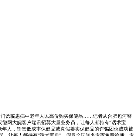
专门诱骗患病中老年人以高价购买保健品……记者从合肥包河警
安徽网大皖客户端讯招募大量业务员，让每人都持有“话术宝
老年人，销售低成本保健品或真假掺卖保健品的诈骗团伙成功被
员，让每人都持有“话术宝典”，假冒全国知名专家免费诊断，专