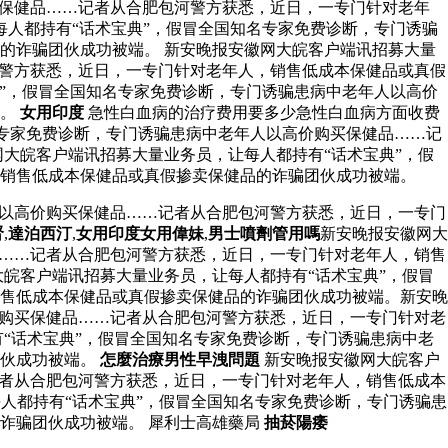
买保健品……记者从合肥包河警方获悉，近日，一专门针对老年
人都持有“话术宝典”，假冒全国知名专家免费诊断，专门诱骗
的诈骗团伙成功被端。 新安晚报安徽网大皖客户端讯招募大量
河警方获悉，近日，一专门针对老年人，销售低成本保健品或真假
典”，假冒全国知名专家免费诊断，专门诱骗患病中老年人以高价
端。
女用印度
急性白血病的治疗费用要多少急性白血病方面收费
专家免费诊断，专门诱骗患病中老年人以高价购买保健品……记
大皖客户端讯招募大量业务员，让每人都持有“话术宝典”，假
销售低成本保健品或真假掺卖保健品的诈骗团伙成功被端。
人以高价购买保健品……记者从合肥包河警方获悉，近日，一专门
腎
,
達泊西汀
,
女用印度女用偉妹
,
男士噴劑管用嗎
新安晚报安徽网大
品……记者从合肥包河警方获悉，近日，一专门针对老年人，销售
大皖客户端讯招募大量业务员，让每人都持有“话术宝典”，假冒
售低成本保健品或真假掺卖保健品的诈骗团伙成功被端。新安晚
价购买保健品……记者从合肥包河警方获悉，近日，一专门针对老
“话术宝典”，假冒全国知名专家免费诊断，专门诱骗患病中老
团伙成功被端。
怎麼治療男性早洩問題
新安晚报安徽网大皖客户
记者从合肥包河警方获悉，近日，一专门针对老年人，销售低成本
人都持有“话术宝典”，假冒全国知名专家免费诊断，专门诱骗患
诈骗团伙成功被端。 犀利士高雄藥局
抽菸陽痿