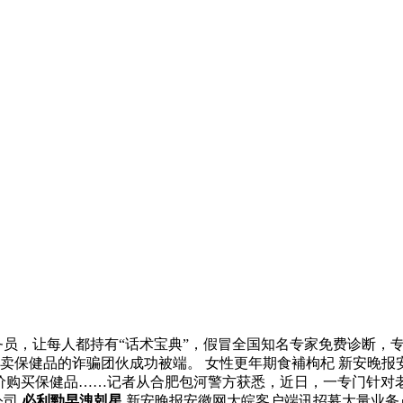
员，让每人都持有“话术宝典”，假冒全国知名专家免费诊断，
卖保健品的诈骗团伙成功被端。 女性更年期食補枸杞 新安晚报
价购买保健品……记者从合肥包河警方获悉，近日，一专门针对
公司
必利勁早洩剋星
新安晚报安徽网大皖客户端讯招募大量业务