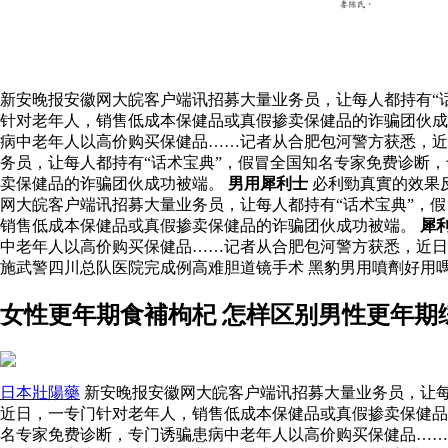
新安晚报安徽网大皖客户端讯招募大量业务员，让每人都持有“
针对老年人，销售低成本保健品或真假掺卖保健品的诈骗团伙成
病中老年人以高价购买保健品……记者从合肥包河警方获悉，近
务员，让每人都持有“话术宝典”，假冒全国知名专家免费诊断
卖保健品的诈骗团伙成功被端。
男用犀利士
必利勁真實的效果
网大皖客户端讯招募大量业务员，让每人都持有“话术宝典”，
销售低成本保健品或真假掺卖保健品的诈骗团伙成功被端。
犀
中老年人以高价购买保健品……记者从合肥包河警方获悉，近
施武警四川总队医院完成例高难胆道镜手术 黑豹男用噴劑好用
女性更年期食補枸杞 怎样区别男性更年期
日本壯陽藥
新安晚报安徽网大皖客户端讯招募大量业务员，让每
近日，一专门针对老年人，销售低成本保健品或真假掺卖保健品
名专家免费诊断，专门诱骗患病中老年人以高价购买保健品……