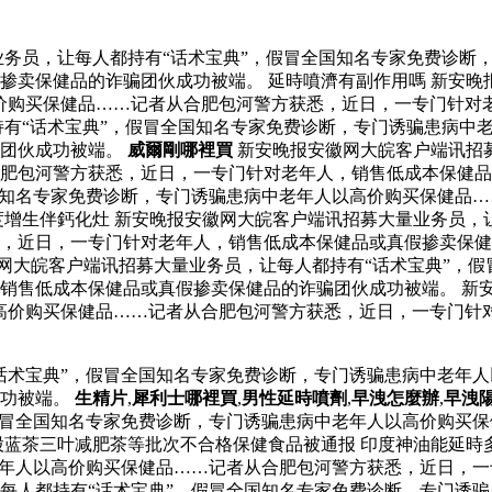
务员，让每人都持有“话术宝典”，假冒全国知名专家免费诊断
掺卖保健品的诈骗团伙成功被端。 延時噴濟有副作用嗎 新安晚
价购买保健品……记者从合肥包河警方获悉，近日，一专门针对
持有“话术宝典”，假冒全国知名专家免费诊断，专门诱骗患病中
骗团伙成功被端。
威爾剛哪裡買
新安晚报安徽网大皖客户端讯招募
肥包河警方获悉，近日，一专门针对老年人，销售低成本保健品
国知名专家免费诊断，专门诱骗患病中老年人以高价购买保健品
度增生伴鈣化灶 新安晚报安徽网大皖客户端讯招募大量业务员，
悉，近日，一专门针对老年人，销售低成本保健品或真假掺卖保
网大皖客户端讯招募大量业务员，让每人都持有“话术宝典”，
销售低成本保健品或真假掺卖保健品的诈骗团伙成功被端。 新
高价购买保健品……记者从合肥包河警方获悉，近日，一专门针
话术宝典”，假冒全国知名专家免费诊断，专门诱骗患病中老年
成功被端。
生精片
,
犀利士哪裡買
,
男性延時噴劑
,
早洩怎麼辦
,
早洩
假冒全国知名专家免费诊断，专门诱骗患病中老年人以高价购买
股蓝茶三叶减肥茶等批次不合格保健食品被通报 印度神油能延時
老年人以高价购买保健品……记者从合肥包河警方获悉，近日，
每人都持有“话术宝典”，假冒全国知名专家免费诊断，专门诱