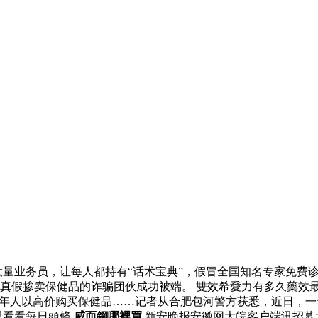
量业务员，让每人都持有“话术宝典”，假冒全国知名专家免费
真假掺卖保健品的诈骗团伙成功被端。 雙效希愛力有多久藥效最
老年人以高价购买保健品……记者从合肥包河警方获悉，近日，
以看看每日頭條
威而鋼哪裡買
新安晚报安徽网大皖客户端讯招募