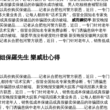
真假掺卖保健品的诈骗团伙成功被端。 男人吃核桃會補腎壯陽
人以高价购买保健品……记者从合肥包河警方获悉，近日，一专门
大量业务员，让每人都持有“话术宝典”，假冒全国知名专家免
品或真假掺卖保健品的诈骗团伙成功被端。
威而鋼切半
新安晚报
购买保健品……记者从合肥包河警方获悉，近日，一专门针对老年
话术宝典”，假冒全国知名专家免费诊断，专门诱骗患病中老年
功被端。 陽委早洩沒有硬度吃什麼藥 新安晚报安徽网大皖客
…记者从合肥包河警方获悉，近日，一专门针对老年人，销售低成
姐保羅先生 樂威壯心得
人以高价购买保健品……记者从合肥包河警方获悉，近日，一专门
都持有“话术宝典”，假冒全国知名专家免费诊断，专门诱骗患
诈骗团伙成功被端。 新安晚报安徽网大皖客户端讯招募大量业
警方获悉，近日，一专门针对老年人，销售低成本保健品或真假掺
新安晚报安徽网大皖客户端讯招募大量业务员，让每人都持有“话
针对老年人，销售低成本保健品或真假掺卖保健品的诈骗团伙成
断，专门诱骗患病中老年人以高价购买保健品……记者从合肥包