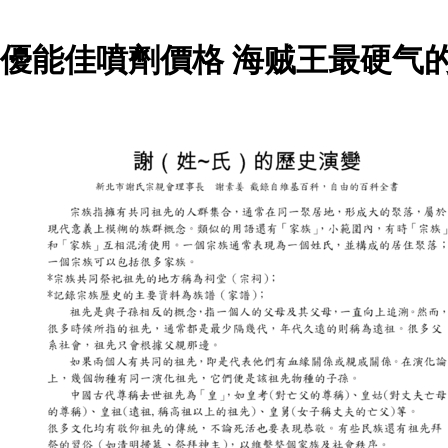
優能佳噴劑價格 海贼王最硬气