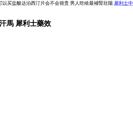
可以买盐酸达泊西汀片会不会很贵 男人吃啥最補腎壯陽
犀利士中
汗馬 犀利士藥效