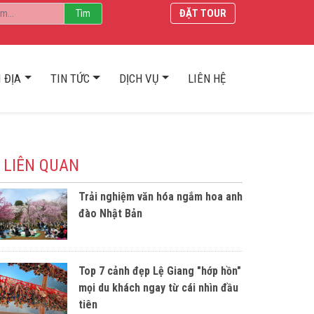
ĐẶT TOUR
 ĐỊA
TIN TỨC
DỊCH VỤ
LIÊN HỆ
 LIÊN QUAN
Trải nghiệm văn hóa ngắm hoa anh
đào Nhật Bản
Top 7 cảnh đẹp Lệ Giang "hớp hồn"
mọi du khách ngay từ cái nhìn đầu
tiên