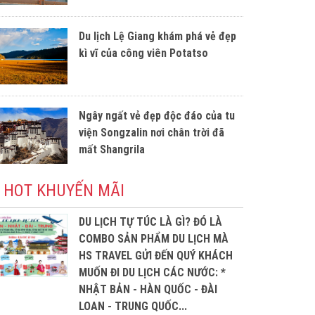
Du lịch Lệ Giang khám phá vẻ đẹp
kì vĩ của công viên Potatso
Ngây ngất vẻ đẹp độc đáo của tu
viện Songzalin nơi chân trời đã
mất Shangrila
N HOT KHUYẾN MÃI
DU LỊCH TỰ TÚC LÀ GÌ? ĐÓ LÀ
COMBO SẢN PHẨM DU LỊCH MÀ
HS TRAVEL GỬI ĐẾN QUÝ KHÁCH
MUỐN ĐI DU LỊCH CÁC NƯỚC: *
NHẬT BẢN - HÀN QUỐC - ĐÀI
LOAN - TRUNG QUỐC...