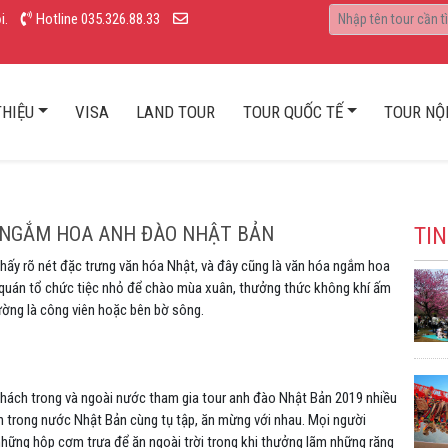
i.
Hotline 035.326.88.33
)
THIỆU
VISA
LAND TOUR
TOUR QUỐC TẾ
TOUR NỘI
 NGẮM HOA ANH ĐÀO NHẬT BẢN
TIN
ấy rõ nét đặc trưng văn hóa Nhật, và đây cũng là văn hóa ngắm hoa
 quán tổ chức tiệc nhỏ để chào mùa xuân, thưởng thức không khí ấm
ường là công viên hoặc bên bờ sông.
khách trong và ngoài nước tham gia tour anh đào Nhật Bản 2019 nhiều
nh trong nước Nhật Bản cùng tụ tập, ăn mừng với nhau. Mọi người
hững hộp cơm trưa để ăn ngoài trời trong khi thưởng lãm những rặng