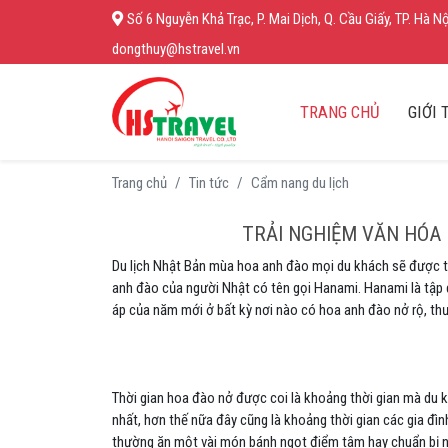
Số 6 Nguyễn Khả Trạc, P. Mai Dịch, Q. Cầu Giấy, TP. Hà Nộ
dongthuy@hstravel.vn
(CURRENT
TRANG CHỦ
GIỚI 
Trang chủ
Tin tức
Cẩm nang du lịch
TRẢI NGHIỆM VĂN HÓA
Du lịch Nhật Bản mùa hoa anh đào mọi du khách sẽ được th
anh đào của người Nhật có tên gọi Hanami. Hanami là tập
áp của năm mới ở bất kỳ nơi nào có hoa anh đào nở rộ, th
Thời gian hoa đào nở được coi là khoảng thời gian mà du 
nhất, hơn thế nữa đây cũng là khoảng thời gian các gia đì
thường ăn một vài món bánh ngọt điểm tâm hay chuẩn bị n