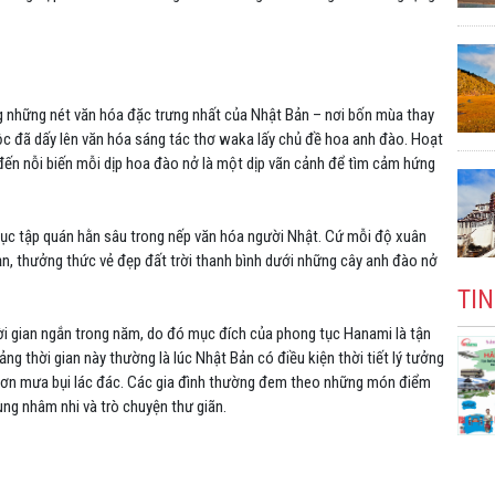
ng những nét văn hóa đặc trưng nhất của Nhật Bản – nơi bốn mùa thay
 tộc đã dấy lên văn hóa sáng tác thơ waka lấy chủ đề hoa anh đào. Hoạt
ến nỗi biến mỗi dịp hoa đào nở là một dịp vãn cảnh để tìm cảm hứng
 tục tập quán hằn sâu trong nếp văn hóa người Nhật. Cứ mỗi độ xuân
oạn, thưởng thức vẻ đẹp đất trời thanh bình dưới những cây anh đào nở
TI
 gian ngắn trong năm, do đó mục đích của phong tục Hanami là tận
g thời gian này thường là lúc Nhật Bản có điều kiện thời tiết lý tưởng
 cơn mưa bụi lác đác. Các gia đình thường đem theo những món điểm
ng nhâm nhi và trò chuyện thư giãn.