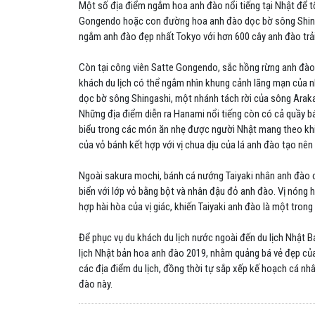
Một số địa điểm ngắm hoa anh đào nổi tiếng tại Nhật để t
Gongendo hoặc con đường hoa anh đào dọc bờ sông Shing
ngắm anh đào đẹp nhất Tokyo với hơn 600 cây anh đào trả
Còn tại công viên Satte Gongendo, sắc hồng rừng anh đào 
khách du lịch có thể ngắm nhìn khung cảnh lãng mạn của 
dọc bờ sông Shingashi, một nhánh tách rời của sông Arak
Những địa điểm diễn ra Hanami nổi tiếng còn có cả quầy b
biểu trong các món ăn nhẹ được người Nhật mang theo khi
của vỏ bánh kết hợp với vị chua dịu của lá anh đào tạo nê
Ngoài sakura mochi, bánh cá nướng Taiyaki nhân anh đào c
biển với lớp vỏ bằng bột và nhân đậu đỏ anh đào. Vị nóng 
hợp hài hòa của vị giác, khiến Taiyaki anh đào là một tron
Để phục vụ du khách du lịch nước ngoài đến du lịch Nhật 
lịch Nhật bản hoa anh đào 2019, nhằm quảng bá vẻ đẹp củ
các địa điểm du lịch, đồng thời tự sắp xếp kế hoạch cá nhâ
đào này.