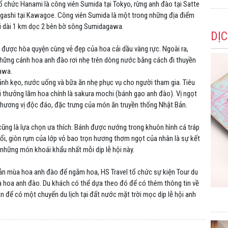
ổ chức Hanami là công viên Sumida tại Tokyo, rừng anh đào tại Satte
ashi tại Kawagoe. Công viên Sumida là một trong những địa điểm
i dài 1 km dọc 2 bên bờ sông Sumidagawa.
DỊ
được hòa quyện cùng vẻ đẹp của hoa cải dầu vàng rực. Ngoài ra,
những cánh hoa anh đào rơi nhẹ trên dòng nước bằng cách đi thuyền
awa.
ánh kẹo, nước uống và bữa ăn nhẹ phục vụ cho người tham gia. Tiêu
 thưởng lãm hoa chính là sakura mochi (bánh gạo anh đào). Vị ngọt
n hương vị độc đáo, đặc trưng của món ăn truyền thống Nhật Bản.
ũng là lựa chọn ưa thích. Bánh được nướng trong khuôn hình cá tráp
hổi, giòn rụm của lớp vỏ bao trọn hương thơm ngọt của nhân là sự kết
g những món khoái khẩu nhất mỗi dịp lễ hội này.
Bản mùa hoa anh đào để ngắm hoa, HS Travel tổ chức sự kiện Tour du
a hoa anh đào. Du khách có thể dựa theo đó để có thêm thông tin về
n để có một chuyến du lịch tại đất nước mặt trời mọc dịp lễ hội anh