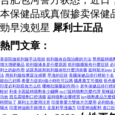
本保健品或真假掺卖保健
勁早洩剋星
犀利士正品
熱門文章：
美容院做前列腺手法視頻
前列腺炎自我治療的方法
男用延時噴
增大增硬藥品
前列腺液多是什麼原因
前列腺腫脹有什麼症狀
必
利士的副作用
泌尿系統和前列腺炎吃什麼消炎藥
延時龍水logo
法
用前列腺按摩器沒感覺
早洩的症狀
美國保健品排行榜前十名
能自己好嗎
希愛力提前6個小時吃可以嗎
國產萬艾可價格
藍色
印度必利劲双效怎么吃
哪種壯陽藥副作用小
老年保健品排行榜
較好
利多卡因延時噴劑多少錢啊
no17延時噴劑怎麼代理
那種延
功效
西瓜霜噴劑口腔潰瘍
延時噴劑去哪裡買
key噴劑產品怎麼
時間短了
犀利士怎麼用注意
印度希愛力雙效片怎麼用
必利勁多
喝水
印度神油能不能增大
韭菜籽早洩偏方
印度神油配料
進口壯