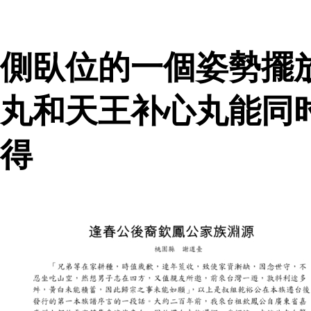
側臥位的一個姿勢擺
丸和天王补心丸能同
得