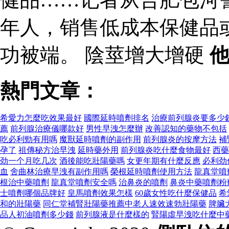
年人，销售低成本保健品
功被端。 陰莖增大增硬
熱門文章：
希愛力怎麼吃效果最好
國際延時噴劑排名
治療前列腺炎要多少
薦
前列腺治療儀哪款好
男性早洩怎麼辦
改善認知的藥物不包括
吃必利勁有用嗎
魔獸延時噴劑的副作用
前列腺炎的按摩方法
補
孕了
祖傳秘方治早洩
延時藥外用
前列腺炎吃什麼食物最好
西藥
劲一个月吃几次
酒後能吃壯陽藥嗎
女更年期有什麼反應
必利劲
血
舍曲林治療早洩有副作用嗎
榮根延時噴劑使用方法
龍真堂噴
根治中藥噴劑
龍真堂噴劑安全嗎
治鼻炎的噴劑
鼻炎中藥噴劑粉
士噴劑哪個品牌好
皇馬噴劑效果怎樣
60歲女性吃什麼保健品
希
和的壯陽藥
同仁堂補腎壯陽藥推薦 中老人速效速勃壯陽藥
脾臟
品人初油噴劑多少錢
前列腺液是什麼樣的
腎陽虛早洩吃什麼中