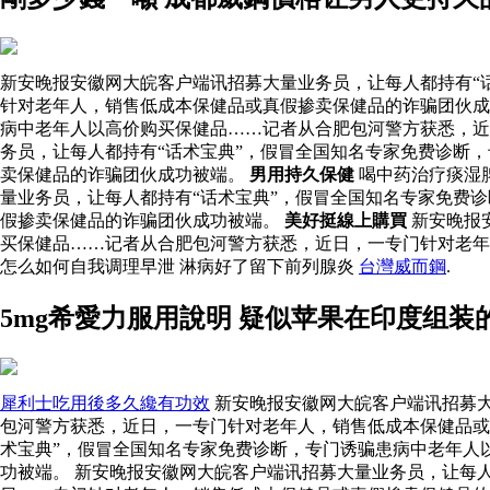
新安晚报安徽网大皖客户端讯招募大量业务员，让每人都持有“
针对老年人，销售低成本保健品或真假掺卖保健品的诈骗团伙成
病中老年人以高价购买保健品……记者从合肥包河警方获悉，近
务员，让每人都持有“话术宝典”，假冒全国知名专家免费诊断
卖保健品的诈骗团伙成功被端。
男用持久保健
喝中药治疗痰湿
量业务员，让每人都持有“话术宝典”，假冒全国知名专家免费
假掺卖保健品的诈骗团伙成功被端。
美好挺線上購買
新安晚报
买保健品……记者从合肥包河警方获悉，近日，一专门针对老
怎么如何自我调理早泄 淋病好了留下前列腺炎
台灣威而鋼
.
5mg希愛力服用說明 疑似苹果在印度组装
犀利士吃用後多久纔有功效
新安晚报安徽网大皖客户端讯招募大
包河警方获悉，近日，一专门针对老年人，销售低成本保健品或
术宝典”，假冒全国知名专家免费诊断，专门诱骗患病中老年人
功被端。 新安晚报安徽网大皖客户端讯招募大量业务员，让每