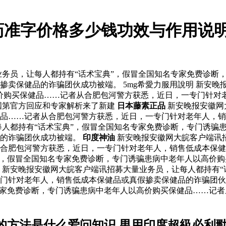
药准字价格多少钱功效与作用说明
务员，让每人都持有“话术宝典”，假冒全国知名专家免费诊断
卖保健品的诈骗团伙成功被端。 5mg希愛力服用說明 新安晚
价购买保健品……记者从合肥包河警方获悉，近日，一专门针对
国第官方回应和专家解析来了新建
日本藤素正品
新安晚报安徽网
品……记者从合肥包河警方获悉，近日，一专门针对老年人，销
每人都持有“话术宝典”，假冒全国知名专家免费诊断，专门诱骗
品的诈骗团伙成功被端。
印度神油
新安晚报安徽网大皖客户端讯招
从合肥包河警方获悉，近日，一专门针对老年人，销售低成本保
”，假冒全国知名专家免费诊断，专门诱骗患病中老年人以高价
 新安晚报安徽网大皖客户端讯招募大量业务员，让每人都持有“
门针对老年人，销售低成本保健品或真假掺卖保健品的诈骗团伙成
专家免费诊断，专门诱骗患病中老年人以高价购买保健品……记
的方法是什么爱问知识 男用印度超級必利