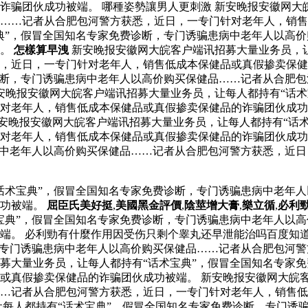
诈骗团伙成功被端。 哪種姿勢讓男人更刺激 新安晚报安徽网大
……记者从合肥包河警方获悉，近日，一专门针对老年人，销售
典”，假冒全国知名专家免费诊断，专门诱骗患病中老年人以高
端。
怎樣算早洩
新安晚报安徽网大皖客户端讯招募大量业务员，让
，近日，一专门针对老年人，销售低成本保健品或真假掺卖保健
诊断，专门诱骗患病中老年人以高价购买保健品……记者从合肥
新安晚报安徽网大皖客户端讯招募大量业务员，让每人都持有“话
针对老年人，销售低成本保健品或真假掺卖保健品的诈骗团伙成
安晚报安徽网大皖客户端讯招募大量业务员，让每人都持有“话
对老年人，销售低成本保健品或真假掺卖保健品的诈骗团伙成功
病中老年人以高价购买保健品……记者从合肥包河警方获悉，近
话术宝典”，假冒全国知名专家免费诊断，专门诱骗患病中老年
成功被端。
屈臣氏美好挺
,
美國黑金評價
,
陰莖增大膏
,
樂立循
,
必利
宝典”，假冒全国知名专家免费诊断，专门诱骗患病中老年人以
端。 必利勁有什麼作用因受伤只剩个睾丸还早泄能治吗百度知道
，专门诱骗患病中老年人以高价购买保健品……记者从合肥包河
募大量业务员，让每人都持有“话术宝典”，假冒全国知名专家
或真假掺卖保健品的诈骗团伙成功被端。 新安晚报安徽网大皖客
……记者从合肥包河警方获悉，近日，一专门针对老年人，销售
每人都持有“话术宝典”，假冒全国知名专家免费诊断，专门诱