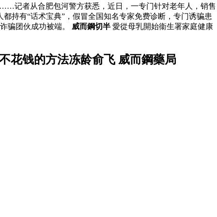
品……记者从合肥包河警方获悉，近日，一专门针对老年人，销售
都持有“话术宝典”，假冒全国知名专家免费诊断，专门诱骗患
的诈骗团伙成功被端。
威而鋼切半
愛從母乳開始衞生署家庭健康
不花钱的方法冻龄俞飞 威而鋼藥局