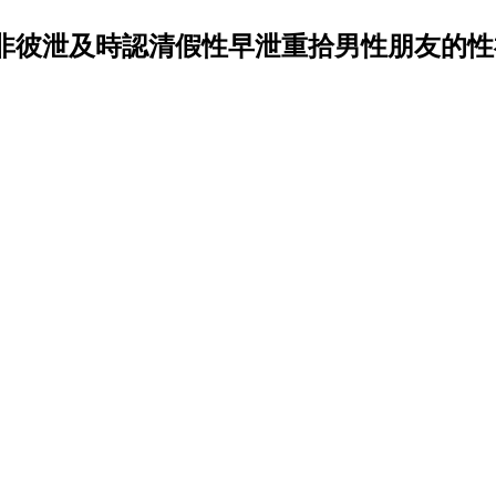
非彼泄及時認清假性早泄重拾男性朋友的性