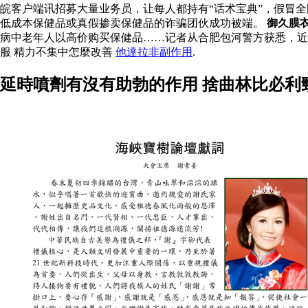
皖客户端讯招募大量业务员，让每人都持有“话术宝典”，假冒
低成本保健品或真假掺卖保健品的诈骗团伙成功被端。
御久膜
病中老年人以高价购买保健品……记者从合肥包河警方获悉，
服 精力不集中怎麼改善
他達拉非副作用
.
延時噴劑有沒有助勃的作用 捨曲林比必利