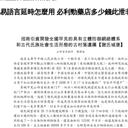
易語言延時怎麼用 必利勁藥店多少錢此泄