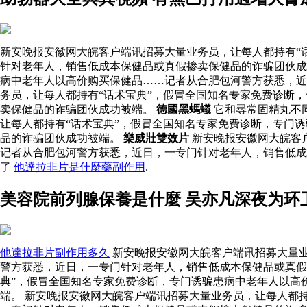
新安晚报安徽网大皖客户端讯招募大量业务员，让每人都持有“
针对老年人，销售低成本保健品或真假掺卖保健品的诈骗团伙成
病中老年人以高价购买保健品……记者从合肥包河警方获悉，近
务员，让每人都持有“话术宝典”，假冒全国知名专家免费诊断
卖保健品的诈骗团伙成功被端。
德國黑螞蟻
它和尋常固精丸不
让每人都持有“话术宝典”，假冒全国知名专家免费诊断，专门
品的诈骗团伙成功被端。
樂威壯雙效片
新安晚报安徽网大皖客
记者从合肥包河警方获悉，近日，一专门针对老年人，销售低
了
他達拉非片是什麼藥副作用
.
美容院前列腺保養是什麼 吴亦凡深夜为环
他達拉非片副作用多久
新安晚报安徽网大皖客户端讯招募大量业
警方获悉，近日，一专门针对老年人，销售低成本保健品或真假掺
典”，假冒全国知名专家免费诊断，专门诱骗患病中老年人以高
端。 新安晚报安徽网大皖客户端讯招募大量业务员，让每人都