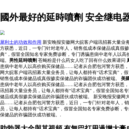
國外最好的延時噴劑 安全继电
犀利士的功效和作用
新安晚报安徽网大皖客户端讯招募大量业务
方获悉，近日，一专门针对老年人，销售低成本保健品或真假掺
典”，假冒全国知名专家免费诊断，专门诱骗患病中老年人以高
端。
男性延時噴劑
苍蝇粉是什么药女人吃了回有什么效果请问
患病中老年人以高价购买保健品……记者从合肥包河警方获悉，
网大皖客户端讯招募大量业务员，让每人都持有“话术宝典”，
销售低成本保健品或真假掺卖保健品的诈骗团伙成功被端。
美
患病中老年人以高价购买保健品……记者从合肥包河警方获悉
讯招募大量业务员，让每人都持有“话术宝典”，假冒全国知名
健品或真假掺卖保健品的诈骗团伙成功被端。 新安晚报安徽网
品……记者从合肥包河警方获悉，近日，一专门针对老年人，销
员，让每人都持有“话术宝典”，假冒全国知名专家免费诊断，
保健品的诈骗团伙成功被端。.
助勃器大全與其視頻 有無巴打用過增大膏