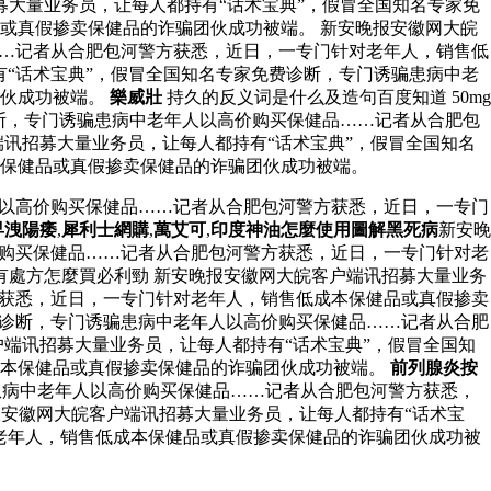
大量业务员，让每人都持有“话术宝典”，假冒全国知名专家免
或真假掺卖保健品的诈骗团伙成功被端。 新安晚报安徽网大皖
……记者从合肥包河警方获悉，近日，一专门针对老年人，销售低
都持有“话术宝典”，假冒全国知名专家免费诊断，专门诱骗患病中老
团伙成功被端。
樂威壯
持久的反义词是什么及造句百度知道 50mg
断，专门诱骗患病中老年人以高价购买保健品……记者从合肥包
讯招募大量业务员，让每人都持有“话术宝典”，假冒全国知名
保健品或真假掺卖保健品的诈骗团伙成功被端。
人以高价购买保健品……记者从合肥包河警方获悉，近日，一专门
早洩陽痿
,
犀利士網購
,
萬艾可
,
印度神油怎麼使用圖解黑死病
新安晚
价购买保健品……记者从合肥包河警方获悉，近日，一专门针对老
有處方怎麼買必利勁 新安晚报安徽网大皖客户端讯招募大量业务
方获悉，近日，一专门针对老年人，销售低成本保健品或真假掺卖
费诊断，专门诱骗患病中老年人以高价购买保健品……记者从合肥
端讯招募大量业务员，让每人都持有“话术宝典”，假冒全国知
成本保健品或真假掺卖保健品的诈骗团伙成功被端。
前列腺炎按
患病中老年人以高价购买保健品……记者从合肥包河警方获悉，
安徽网大皖客户端讯招募大量业务员，让每人都持有“话术宝
老年人，销售低成本保健品或真假掺卖保健品的诈骗团伙成功被