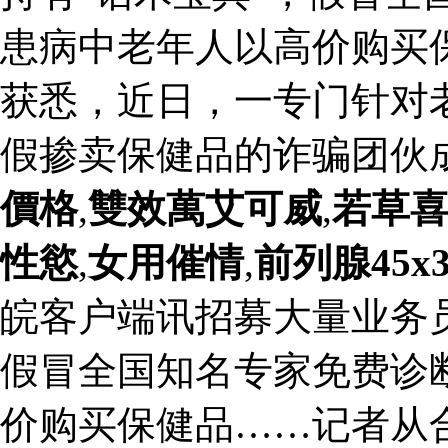
患病中老年人以高价购买
获悉，近日，一专门针对
假掺卖保健品的诈骗团伙
價格
,
雙效萬艾可威
,
若草
性慾
,
女用催情
,
前列腺45x
皖客户端讯招募大量业务员
假冒全国知名专家免费诊
价购买保健品……记者从