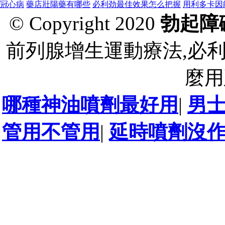
冠心病
藥店壯陽藥有哪些
必利劲最佳效果怎么把握
用利多卡因
© Copyright 2020
勃起障
前列腺增生運動療法,必
麼用
哪種神油噴劑最好用
|
男
管用不管用
|
延時噴劑沒