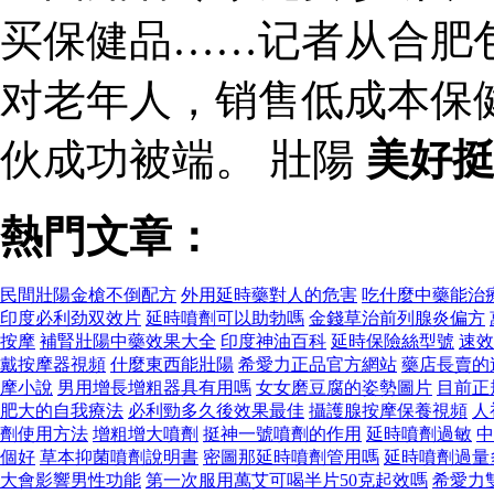
买保健品……记者从合肥
对老年人，销售低成本保
伙成功被端。 壯陽
美好
熱門文章：
民間壯陽金槍不倒配方
外用延時藥對人的危害
吃什麼中藥能治
印度必利劲双效片
延時噴劑可以助勃嗎
金錢草治前列腺炎偏方
按摩
補腎壯陽中藥效果大全
印度神油百科
延時保險絲型號
速效
戴按摩器視頻
什麼東西能壯陽
希愛力正品官方網站
藥店長賣的
摩小說
男用增長增粗器具有用嗎
女女磨豆腐的姿勢圖片
目前正
肥大的自我療法
必利勁多久後效果最佳
攝護腺按摩保養視頻
人
劑使用方法
增粗增大噴劑
挺神一號噴劑的作用
延時噴劑過敏
中
個好
草本抑菌噴劑說明書
密圖那延時噴劑管用嗎
延時噴劑過量
大會影響男性功能
第一次服用萬艾可喝半片50克起效嗎
希愛力