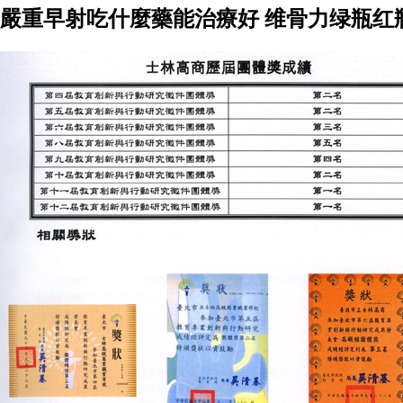
嚴重早射吃什麼藥能治療好 维骨力绿瓶红