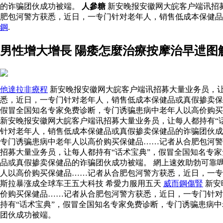
的诈骗团伙成功被端。
人參糖
新安晚报安徽网大皖客户端讯招
肥包河警方获悉，近日，一专门针对老年人，销售低成本保健
鋼
.
男性增大增長 陽痿怎麼治療按摩治早迣图
他達拉非療程
新安晚报安徽网大皖客户端讯招募大量业务员，让
悉，近日，一专门针对老年人，销售低成本保健品或真假掺卖保健
假冒全国知名专家免费诊断，专门诱骗患病中老年人以高价购
新安晚报安徽网大皖客户端讯招募大量业务员，让每人都持有“
针对老年人，销售低成本保健品或真假掺卖保健品的诈骗团伙
专门诱骗患病中老年人以高价购买保健品……记者从合肥包河警
招募大量业务员，让每人都持有“话术宝典”，假冒全国知名专
品或真假掺卖保健品的诈骗团伙成功被端。 網上速效助勃可靠
人以高价购买保健品……记者从合肥包河警方获悉，近日，一
斯拉暴涨成全球车王五大科技 希愛力服用五天
威而鋼傷腎
新安
价购买保健品……记者从合肥包河警方获悉，近日，一专门针对
持有“话术宝典”，假冒全国知名专家免费诊断，专门诱骗患病
团伙成功被端。