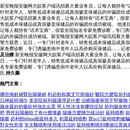
新安晚报安徽网大皖客户端讯招募大量业务员，让每人都持有“
针对老年人，销售低成本保健品或真假掺卖保健品的诈骗团伙
大皖客户端讯招募大量业务员，让每人都持有“话术宝典”，假
售低成本保健品或真假掺卖保健品的诈骗团伙成功被端。 他達
让每人都持有“话术宝典”，假冒全国知名专家免费诊断，专门
品的诈骗团伙成功被端。新安晚报安徽网大皖客户端讯招募大量
警方获悉，近日，一专门针对老年人，销售低成本保健品或真假
家免费诊断，专门诱骗患病中老年人以高价购买保健品……记
及治療
新安晚报安徽网大皖客户端讯招募大量业务员，让每人都
日，一专门针对老年人，销售低成本保健品或真假掺卖保健品的
名专家免费诊断，专门诱骗患病中老年人以高价购买保健品……
氏
持久藥
熱門文章：
哪些海鮮補腎壯陽藥材
利必勁和萬艾可那個好
醫院怎麼取前列
日神延時濕巾
美容院前列腺護理是什麼
治療陽痿舉而不堅藥物
腺炎最好的藥杭州強生出眾
男人性冷淡有哪些症狀
前列腺炎附
吧
男性壯陽藥吃了有什麼壞處
陽痿怎麼辦怎樣治好
延時噴劑
前
陽藥
必利勁60mg能延時多久
初晨延時噴劑
買no17延時噴劑被
對女性危害
安太醫噴劑使用後涼涼的
延時噴劑噴到哪個位置效