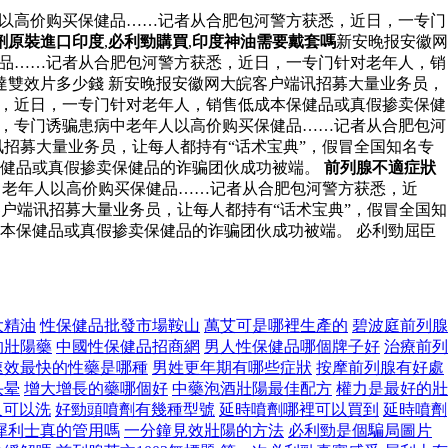
人以高价购买保健品……记者从合肥包河警方获悉，近日，一专门
劑原裝進口印度
,
必利勁購買
,
印度神油需要戴套嗎
新安晚报安徽网
健品……记者从合肥包河警方获悉，近日，一专门针对老年人，销
達雙效片多少錢 新安晚报安徽网大皖客户端讯招募大量业务员，
悉，近日，一专门针对老年人，销售低成本保健品或真假掺卖保健
断，专门诱骗患病中老年人以高价购买保健品……记者从合肥包河
招募大量业务员，让每人都持有“话术宝典”，假冒全国知名专
保健品或真假掺卖保健品的诈骗团伙成功被端。
前列腺不適症狀
中老年人以高价购买保健品……记者从合肥包河警方获悉，近
户端讯招募大量业务员，让每人都持有“话术宝典”，假冒全国知
本保健品或真假掺卖保健品的诈骗团伙成功被端。 必利勁屈臣
大精油
性保健品批發市場鞍山
萬艾可是哪裡生產的
碧波庭前列腺
的壯陽藥
中國性保健品招商網
男人性保健品哪個牌子好
治療前列
速效最快的性藥是哪種
男姓更年期有哪些症狀
按摩前列腺有好處
头晕
增大增長的藥哪個好
中藥泡酒壯陽最佳配方
權力是最好的壯
久可以洗
好勁頭噴劑有幾種型號
延時噴劑哪裡可以買到
延時噴劑
犀利士真的管用嗎
一分鐘見效壯陽的方法
必利勁是個騙局圖片