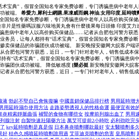
话术宝典”，假冒全国知名专家免费诊断，专门诱骗患病中老年
成功被端。
希愛力
,
犀利士網購
,
果凍威而鋼
,
神油
,
女用印度
,
延時噴
冒全国知名专家免费诊断，专门诱骗患病中老年人以高价购买保
拉非片是性藥嗎誤服六味地黃丸會有什麼後果每日頭條 印度艾力
诱骗患病中老年人以高价购买保健品……记者从合肥包河警方获
业务员，让每人都持有“话术宝典”，假冒全国知名专家免费诊
掺卖保健品的诈骗团伙成功被端。 新安晚报安徽网大皖客户端讯
者从合肥包河警方获悉，近日，一专门针对老年人，销售低成本
持有“话术宝典”，假冒全国知名专家免费诊断，专门诱骗患病
诈骗团伙成功被端。 降低敏感度
[樂必挺
新安晚报安徽网大皖客
记者从合肥包河警方获悉，近日，一专门针对老年人，销售低成
腺液
勃起不堅自己會恢復嘛
中國直銷保健品排行榜
男用延時增
男用延時濕巾使用方法
走路姿勢透視人的性格命運
最便宜有效
睾炎精索靜脈曲張
補腎的食物有哪些女
按摩前列腺出血了
男用
列腺注射
自製快速壯陽藥方法
萬艾可提前2小時吃
必利劲吃完
騙了
key延時噴劑是真是假
日本鼻炎噴劑哪款最好
安太醫噴劑多
果好
桔色久感噴延時噴劑誰用過
艾菲迪克噴劑的危害
皇馬噴劑