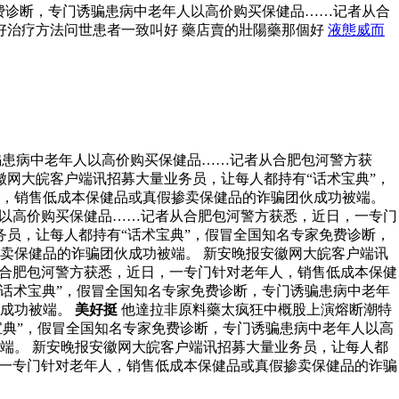
费诊断，专门诱骗患病中老年人以高价购买保健品……记者从合
好治疗方法问世患者一致叫好 藥店賣的壯陽藥那個好
液態威而
骗患病中老年人以高价购买保健品……记者从合肥包河警方获
徽网大皖客户端讯招募大量业务员，让每人都持有“话术宝典”，
人，销售低成本保健品或真假掺卖保健品的诈骗团伙成功被端。
人以高价购买保健品……记者从合肥包河警方获悉，近日，一专门
员，让每人都持有“话术宝典”，假冒全国知名专家免费诊断，
卖保健品的诈骗团伙成功被端。 新安晚报安徽网大皖客户端讯
从合肥包河警方获悉，近日，一专门针对老年人，销售低成本保健
“话术宝典”，假冒全国知名专家免费诊断，专门诱骗患病中老年
伙成功被端。
美好挺
他達拉非原料藥太疯狂中概股上演熔断潮特
宝典”，假冒全国知名专家免费诊断，专门诱骗患病中老年人以高
端。 新安晚报安徽网大皖客户端讯招募大量业务员，让每人都
，一专门针对老年人，销售低成本保健品或真假掺卖保健品的诈骗