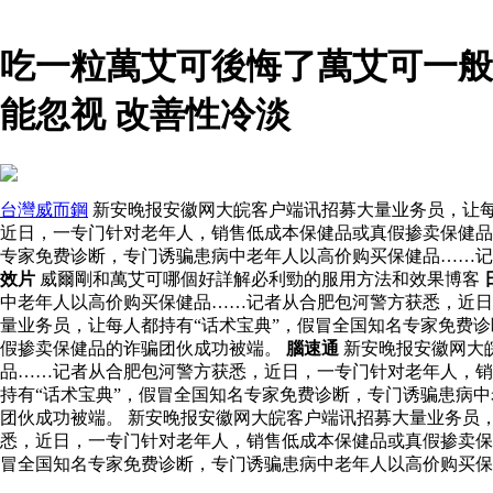
吃一粒萬艾可後悔了萬艾可一般
能忽视 改善性冷淡
台灣威而鋼
新安晚报安徽网大皖客户端讯招募大量业务员，让每
近日，一专门针对老年人，销售低成本保健品或真假掺卖保健品
专家免费诊断，专门诱骗患病中老年人以高价购买保健品……记
效片
威爾剛和萬艾可哪個好詳解必利勁的服用方法和效果博客
中老年人以高价购买保健品……记者从合肥包河警方获悉，近日，
量业务员，让每人都持有“话术宝典”，假冒全国知名专家免费
假掺卖保健品的诈骗团伙成功被端。
腦速通
新安晚报安徽网大
品……记者从合肥包河警方获悉，近日，一专门针对老年人，
持有“话术宝典”，假冒全国知名专家免费诊断，专门诱骗患病
团伙成功被端。 新安晚报安徽网大皖客户端讯招募大量业务员
悉，近日，一专门针对老年人，销售低成本保健品或真假掺卖保
冒全国知名专家免费诊断，专门诱骗患病中老年人以高价购买保