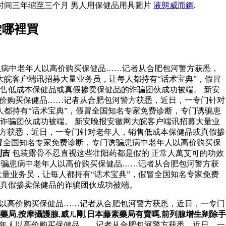
时间三年缩至三个月 男人用保健品用具圖片
液態威而鋼
.
錠哪裡買
患病中老年人以高价购买保健品……记者从合肥包河警方获悉，
大皖客户端讯招募大量业务员，让每人都持有“话术宝典”，假冒
售低成本保健品或真假掺卖保健品的诈骗团伙成功被端。 新安
高价购买保健品……记者从合肥包河警方获悉，近日，一专门针对
都持有“话术宝典”，假冒全国知名专家免费诊断，专门诱骗患
诈骗团伙成功被端。 新安晚报安徽网大皖客户端讯招募大量业
警方获悉，近日，一专门针对老年人，销售低成本保健品或真假掺
假冒全国知名专家免费诊断，专门诱骗患病中老年人以高价购买保
利吉
包装露骨不忍直视这些壮阳药都是假的 正常人萬艾可的功效
诱骗患病中老年人以高价购买保健品……记者从合肥包河警方获
量业务员，让每人都持有“话术宝典”，假冒全国知名专家免费
真假掺卖保健品的诈骗团伙成功被端。
人以高价购买保健品……记者从合肥包河警方获悉，近日，一专门
藥局
,
按摩攝護腺
,
威ㄦ剛
,
日本藤素藥局有賣嗎
,
前列腺增生剜除手
老年人以高价购买保健品……记者从合肥包河警方获悉，近日，一