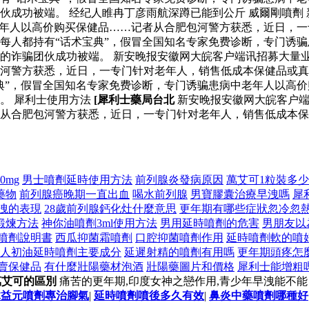
伙成功被端。 经纪人睢冉丁彦雨航深蹲已能到公斤 威爾剛噴劑
老年人以高价购买保健品……记者从合肥包河警方获悉，近日，
每人都持有“话术宝典”，假冒全国知名专家免费诊断，专门诱
的诈骗团伙成功被端。 新安晚报安徽网大皖客户端讯招募大量业
包河警方获悉，近日，一专门针对老年人，销售低成本保健品或
典”，假冒全国知名专家免费诊断，专门诱骗患病中老年人以高
。 犀利士使用方法
[犀利士藥局台北
新安晚报安徽网大皖客户端
从合肥包河警方获悉，近日，一专门针对老年人，销售低成本保
20mg
男士噴劑延時使用方法
前列腺炎發病原因
萬艾可1粒裝多
藥物
前列腺癌晚期一直出血
喝水前列腺
男寶膠囊治療早洩嗎
犀
洩的表現
28歲前列腺鈣化灶什麼意思
更年期有哪些症狀忽冷忽
鍛煉方法
神你油噴劑3ml使用方法
男用延時噴劑的危害
男朋友以
噴劑說明書
西瓜抑菌霜噴劑
口腔抑菌噴劑作用
延時噴劑軟的噴
人初油延時噴劑主要成分
延遲射精的噴劑有用嗎
更年期頭疼怎
賣保健品
有什麼壯陽藥材泡酒
壯陽藥圖片和價格
犀利士能增粗
萬艾可的區別
痛苦的更年期,印度女神之戀作用,青少年早洩能不能
木益元噴劑專治腳氣
|
延時噴劑噴後多久有效
|
鼻炎中藥噴劑哪種好