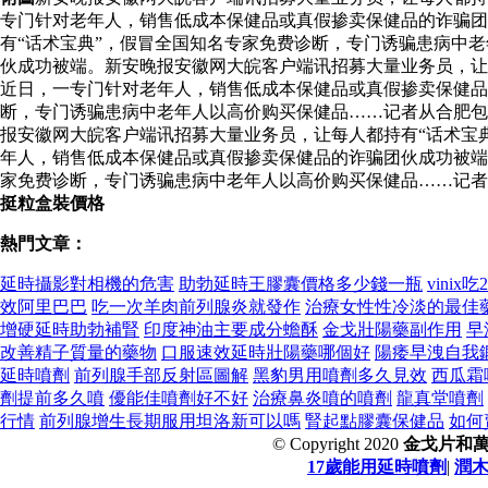
专门针对老年人，销售低成本保健品或真假掺卖保健品的诈骗团
有“话术宝典”，假冒全国知名专家免费诊断，专门诱骗患病中
伙成功被端。新安晚报安徽网大皖客户端讯招募大量业务员，让
近日，一专门针对老年人，销售低成本保健品或真假掺卖保健品
断，专门诱骗患病中老年人以高价购买保健品……记者从合肥
报安徽网大皖客户端讯招募大量业务员，让每人都持有“话术宝
年人，销售低成本保健品或真假掺卖保健品的诈骗团伙成功被端
家免费诊断，专门诱骗患病中老年人以高价购买保健品……记者
挺粒盒裝價格
熱門文章：
延時攝影對相機的危害
助勃延時王膠囊價格多少錢一瓶
vinix吃
效阿里巴巴
吃一次羊肉前列腺炎就發作
治療女性性冷淡的最佳
增硬延時助勃補腎
印度神油主要成分蟾酥
金戈壯陽藥副作用
早
改善精子質量的藥物
口服速效延時壯陽藥哪個好
陽痿早洩自我
延時噴劑
前列腺手部反射區圖解
黑豹男用噴劑多久見效
西瓜霜
劑提前多久噴
優能佳噴劑好不好
治療鼻炎噴的噴劑
龍真堂噴劑
行情
前列腺增生長期服用坦洛新可以嗎
腎起點膠囊保健品
如何
© Copyright 2020
金戈片和
17歲能用延時噴劑
|
潤