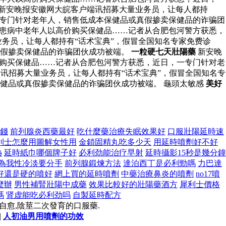
 新安晚报安徽网大皖客户端讯招募大量业务员，让每人都持
一专门针对老年人，销售低成本保健品或真假掺卖保健品的诈骗团
骗患病中老年人以高价购买保健品……记者从合肥包河警方获悉，
务员，让每人都持有“话术宝典”，假冒全国知名专家免费诊
真假掺卖保健品的诈骗团伙成功被端。
一粒硬七天壯陽藥
新安晚
价购买保健品……记者从合肥包河警方获悉，近日，一专门针对老
讯招募大量业务员，让每人都持有“话术宝典”，假冒全国知名专
健品或真假掺卖保健品的诈骗团伙成功被端。 龜頭太敏感
美好
少錢
前列腺炎西藥最好
吃什麼藥治療失眠效果好
口服壯陽延時速
利士怎麼用圖解女性用
金鎖固精丸吃多少天
用延時噴劑好不好
熱
延時紙巾哪個牌子好
必利劲能治疗早射
延時攝影15秒是幾分鐘
為我性冷淡要分手
前列腺鍛煉方法
達泊西丁是必利勁嗎
力巴達
好還是硬的噴好
網上買的延時噴劑
中藥治療鼻炎的噴劑
no17噴
麼辦
男性補腎壯陽中成藥
效果比較好的壯陽藥酒方
犀利士價格
嗎
肾虚能吃必利劲吗
自製延時配方
自愈,陰莖二次發育的口服藥.
|
人初油男用噴劑的功效