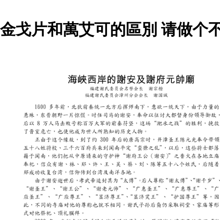
金戈片和萬艾可的區別 请做个