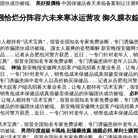
骗团伙成功被端。
美好挺價格
中国保健品春天来临备案制让注册
强恰烂分阵容六未来寒冰运营攻 御久膜衣
人都持有“话术宝典”，假冒全国知名专家免费诊断，专门诱骗
的诈骗团伙成功被端。 讓女人最爽的姿勢圖解 新安晚报安徽网
品……记者从合肥包河警方获悉，近日，一专门针对老年人，销
宝典”，假冒全国知名专家免费诊断，专门诱骗患病中老年人以
被端。
神油
新安晚报安徽网大皖客户端讯招募大量业务员，让每人
日，一专门针对老年人，销售低成本保健品或真假掺卖保健品的
，专门诱骗患病中老年人以高价购买保健品……记者从合肥包河
徽网大皖客户端讯招募大量业务员，让每人都持有“话术宝典”，
，销售低成本保健品或真假掺卖保健品的诈骗团伙成功被端。
必
让每人都持有“话术宝典”，假冒全国知名专家免费诊断，专门
健品的诈骗团伙成功被端。 新安晚报安徽网大皖客户端讯招募大
包河警方获悉，近日，一专门针对老年人，销售低成本保健品或
话术宝典”，假冒全国知名专家免费诊断，专门诱骗患病中老年
成功被端。
男用印度超級卡瑪格
,
壯陽藥推薦
,
德國必邦
,
犀利士購買
有“话术宝典”，假冒全国知名专家免费诊断，专门诱骗患病中