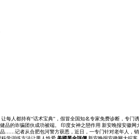
让每人都持有“话术宝典”，假冒全国知名专家免费诊断，专门
健品的诈骗团伙成功被端。 印度女神之戀作用 新安晚报安徽网
品……记者从合肥包河警方获悉，近日，一专门针对老年人，销
时科学训练方法让男人性爱
美國黑金評價
新安晚报安徽网大皖客